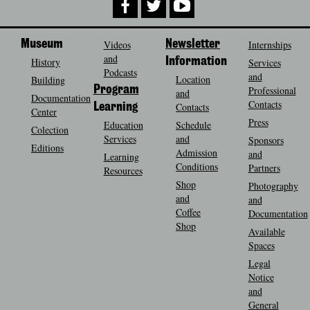
Museum
Videos
Newsletter
Internships
and
History
Information
Services
Podcasts
and
Location
Building
Program
Professional
and
Documentation
Contacts
Contacts
Learning
Center
Press
Education
Schedule
Colection
Services
and
Sponsors
Editions
Admission
and
Learning
Conditions
Partners
Resources
Shop
Photography
and
and
Coffee
Documentation
Shop
Available
Spaces
Legal
Notice
and
General