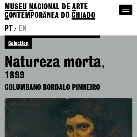
MUSEU
N
ACIONAL
DE
A
RTE
Togg
C
ONTEMPORÂNEA DO
CHIADO
navi
PT
EN
/
See more of Columbano Bordalo Pinheiro
Colection
Natureza morta
,
1899
COLUMBANO BORDALO PINHEIRO