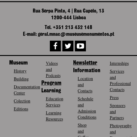
Rua Serpa Pinto, 4 | Rua Capelo, 13
1200-444 Lisboa
Tel. +351 213 432 148
E-mail: geral.mnac@museusemonumentos.pt
Museum
Videos
Newsletter
Internships
and
History
Information
Services
Podcasts
and
Location
Building
Program
Professional
and
Documentation
Contacts
Contacts
Learning
Center
Press
Education
Schedule
Colection
Services
and
Sponsors
Editions
Admission
and
Learning
Conditions
Partners
Resources
Shop
Photography
and
and