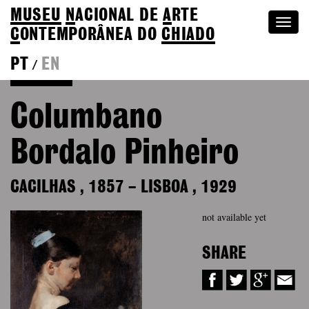
MUSEU
N
ACIONAL
DE
A
RTE
Togg
C
ONTEMPORÂNEA DO
CHIADO
navi
PT
EN
/
Colection
Columbano
Bordalo Pinheiro
CACILHAS
,
1857
–
LISBOA
,
1929
not available yet
SHARE