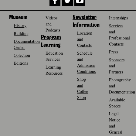
Museum
Videos
Newsletter
Internships
and
History
Information
Services
Podcasts
and
Location
Building
Program
Professional
and
Documentation
Contacts
Contacts
Learning
Center
Press
Education
Schedule
Colection
Services
and
Sponsors
Editions
Admission
and
Learning
Conditions
Partners
Resources
Shop
Photography
and
and
Coffee
Documentation
Shop
Available
Spaces
Legal
Notice
and
General