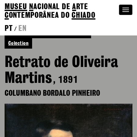
MUSEU
N
ACIONAL
DE
A
RTE
Togg
C
ONTEMPORÂNEA DO
CHIADO
navi
PT
EN
/
Back to Columbano Bordalo Pinheiro
Colection
Retrato de Oliveira
Martins
, 1891
COLUMBANO BORDALO PINHEIRO