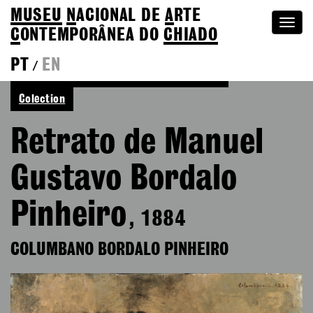
MUSEU
N
ACIONAL
DE
A
RTE
Togg
C
ONTEMPORÂNEA DO
CHIADO
navi
PT
EN
/
See more of Columbano Bordalo Pinheiro
Colection
Retrato de Manuel
Gustavo Bordalo
Pinheiro
, 1884
COLUMBANO BORDALO PINHEIRO