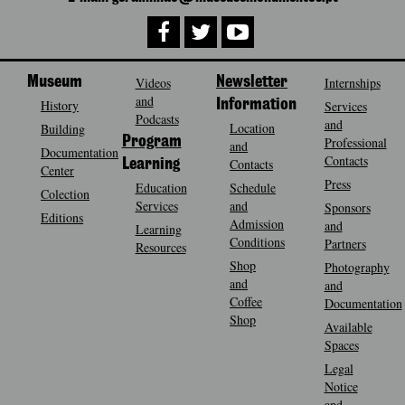
Museum
Videos
Newsletter
Internships
and
History
Information
Services
Podcasts
and
Location
Building
Program
Professional
and
Documentation
Contacts
Contacts
Learning
Center
Press
Education
Schedule
Colection
Services
and
Sponsors
Editions
Admission
and
Learning
Conditions
Partners
Resources
Shop
Photography
and
and
Coffee
Documentation
Shop
Available
Spaces
Legal
Notice
and