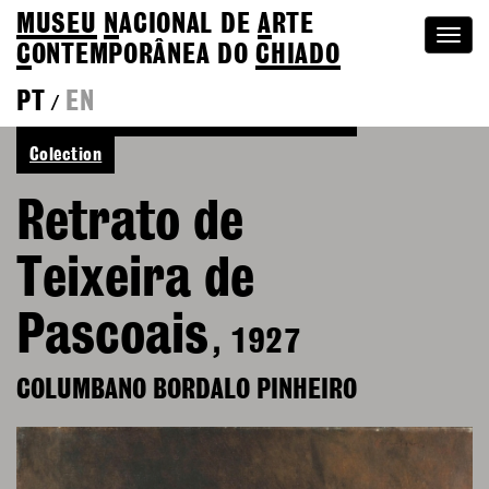
MUSEU
N
ACIONAL
DE
A
RTE
Togg
C
ONTEMPORÂNEA DO
CHIADO
navi
PT
EN
/
See more of Columbano Bordalo Pinheiro
Colection
Retrato de
Teixeira de
Pascoais
, 1927
COLUMBANO BORDALO PINHEIRO