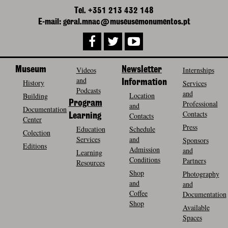
Tel. +351 213 432 148
E-mail: geral.mnac@museusemonumentos.pt
Museum
Videos
Newsletter
Internships
and
History
Information
Services
Podcasts
and
Location
Building
Program
Professional
and
Documentation
Contacts
Contacts
Learning
Center
Press
Education
Schedule
Colection
Services
and
Sponsors
Editions
Admission
and
Learning
Conditions
Partners
Resources
Shop
Photography
and
and
Coffee
Documentation
Shop
Available
Spaces