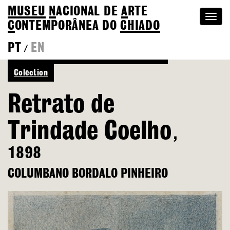
MUSEU
N
ACIONAL
DE
A
RTE
Togg
C
ONTEMPORÂNEA DO
CHIADO
navi
PT
EN
/
See more of Columbano Bordalo Pinheiro
Colection
Retrato de
Trindade Coelho
,
1898
COLUMBANO BORDALO PINHEIRO