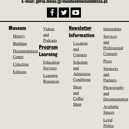
E-mail: geral.mnac@museusemonumentos.pt
Museum
Videos
Newsletter
Internships
and
History
Information
Services
Podcasts
and
Location
Building
Program
Professional
and
Documentation
Contacts
Contacts
Learning
Center
Press
Education
Schedule
Colection
Services
and
Sponsors
Editions
Admission
and
Learning
Conditions
Partners
Resources
Shop
Photography
and
and
Coffee
Documentation
Shop
Available
Spaces
Legal
Notice