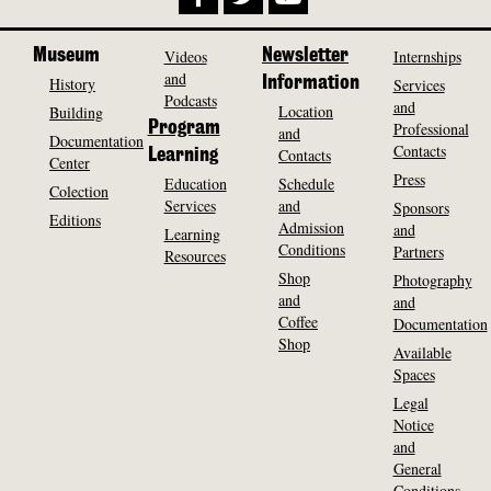
Museum
Videos
Newsletter
Internships
and
History
Information
Services
Podcasts
and
Location
Building
Program
Professional
and
Documentation
Contacts
Contacts
Learning
Center
Press
Education
Schedule
Colection
Services
and
Sponsors
Editions
Admission
and
Learning
Conditions
Partners
Resources
Shop
Photography
and
and
Coffee
Documentation
Shop
Available
Spaces
Legal
Notice
and
General
Conditions