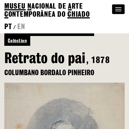
MUSEU
N
ACIONAL
DE
A
RTE
Togg
C
ONTEMPORÂNEA DO
CHIADO
navi
PT
EN
/
See more of Columbano Bordalo Pinheiro
Colection
Retrato do pai
, 1878
COLUMBANO BORDALO PINHEIRO