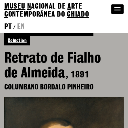
MUSEU
N
ACIONAL
DE
A
RTE
Togg
C
ONTEMPORÂNEA DO
CHIADO
navi
PT
EN
/
See more of Columbano Bordalo Pinheiro
Colection
Retrato de Fialho
de Almeida
, 1891
COLUMBANO BORDALO PINHEIRO