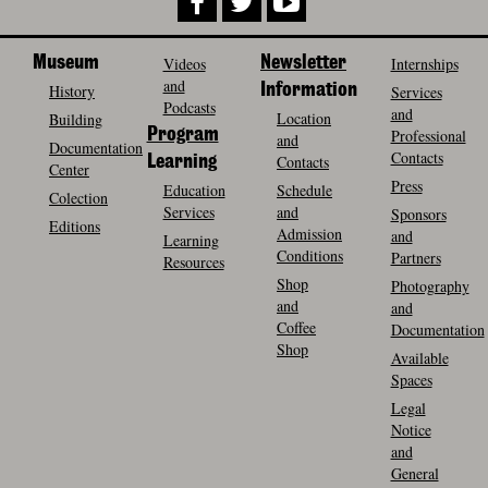
Museum
Videos
Newsletter
Internships
and
History
Information
Services
Podcasts
and
Location
Building
Program
Professional
and
Documentation
Contacts
Contacts
Learning
Center
Press
Education
Schedule
Colection
Services
and
Sponsors
Editions
Admission
and
Learning
Conditions
Partners
Resources
Shop
Photography
and
and
Coffee
Documentation
Shop
Available
Spaces
Legal
Notice
and
General