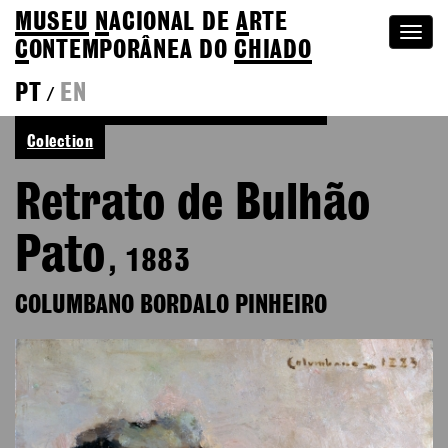
MUSEU
N
ACIONAL
DE
A
RTE
Togg
C
ONTEMPORÂNEA DO
CHIADO
navi
PT
EN
/
See more of Columbano Bordalo Pinheiro
Colection
Retrato de Bulhão
Pato
, 1883
COLUMBANO BORDALO PINHEIRO