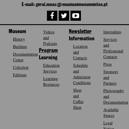
E-mail: geral.mnac@museusemonumentos.pt
Museum
Videos
Newsletter
Internships
and
History
Information
Services
Podcasts
and
Location
Building
Program
Professional
and
Documentation
Contacts
Contacts
Learning
Center
Press
Education
Schedule
Colection
Services
and
Sponsors
Editions
Admission
and
Learning
Conditions
Partners
Resources
Shop
Photography
and
and
Coffee
Documentation
Shop
Available
Spaces
Legal
Notice