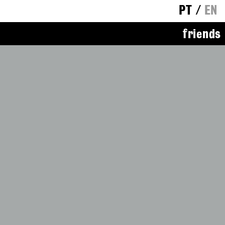
PT
/
EN
friends