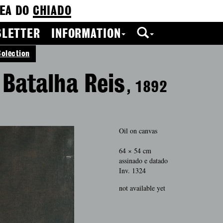
EA DO
CHIADO
LETTER
INFORMATION
Colection
 Batalha Reis
, 1892
Oil on canvas
64 × 54 cm
assinado e datado
Inv. 1324
not available yet