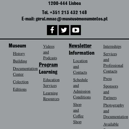
1200-444 Lisboa
Tel. +351 213 432 148
E-mail: geral.mnac@museusemonumentos.pt
Museum
Videos
Newsletter
Internships
and
History
Information
Services
Podcasts
and
Location
Building
Program
Professional
and
Documentation
Contacts
Contacts
Learning
Center
Press
Education
Schedule
Colection
Services
and
Sponsors
Editions
Admission
and
Learning
Conditions
Partners
Resources
Shop
Photography
and
and
Coffee
Documentation
Shop
Available