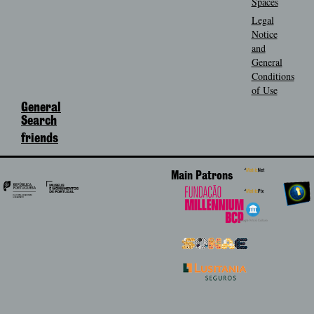
Spaces
Legal
Notice
and
General
Conditions
of Use
General
Search
friends
Main Patrons