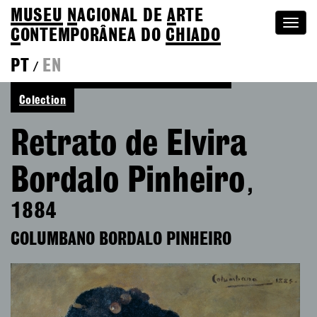
MUSEU
N
ACIONAL
DE
A
RTE
Togg
C
ONTEMPORÂNEA DO
CHIADO
navi
PT
EN
/
See more of Columbano Bordalo Pinheiro
Colection
Retrato de Elvira
Bordalo Pinheiro
,
1884
COLUMBANO BORDALO PINHEIRO