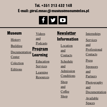
Tel. +351 213 432 148
E-mail: geral.mnac@museusemonumentos.pt
Museum
Videos
Newsletter
Internships
and
History
Information
Services
Podcasts
and
Location
Building
Program
Professional
and
Documentation
Contacts
Contacts
Learning
Center
Press
Education
Schedule
Colection
Services
and
Sponsors
Editions
Admission
and
Learning
Conditions
Partners
Resources
Shop
Photography
and
and
Coffee
Documentation
Shop
Available
Spaces