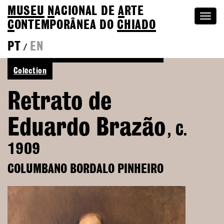
MUSEU
N
ACIONAL
DE
A
RTE
Togg
C
ONTEMPORÂNEA DO
CHIADO
navi
PT
EN
/
See more of Columbano Bordalo Pinheiro
Colection
Retrato de
Eduardo Brazão
, C.
1909
COLUMBANO BORDALO PINHEIRO