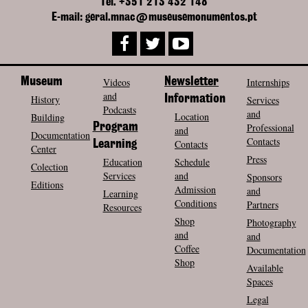
Tel. +351 213 432 148
E-mail: geral.mnac@museusemonumentos.pt
Museum
Videos
Newsletter
Internships
and
History
Information
Services
Podcasts
and
Location
Building
Program
Professional
and
Documentation
Contacts
Contacts
Learning
Center
Press
Education
Schedule
Colection
Services
and
Sponsors
Editions
Admission
and
Learning
Conditions
Partners
Resources
Shop
Photography
and
and
Coffee
Documentation
Shop
Available
Spaces
Legal