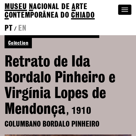
MUSEU
N
ACIONAL
DE
A
RTE
Togg
C
ONTEMPORÂNEA DO
CHIADO
navi
PT
EN
/
See more of Columbano Bordalo Pinheiro
Colection
Retrato de Ida
Bordalo Pinheiro e
Virgínia Lopes de
Mendonça
, 1910
COLUMBANO BORDALO PINHEIRO