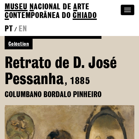
MUSEU
N
ACIONAL
DE
A
RTE
Togg
C
ONTEMPORÂNEA DO
CHIADO
navi
PT
EN
/
See more of Columbano Bordalo Pinheiro
Colection
Retrato de D. José
Pessanha
, 1885
COLUMBANO BORDALO PINHEIRO