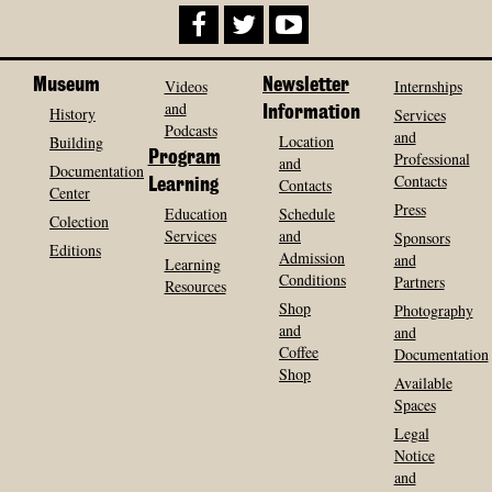
Museum
Videos
Newsletter
Internships
and
History
Information
Services
Podcasts
and
Location
Building
Program
Professional
and
Documentation
Contacts
Contacts
Learning
Center
Press
Education
Schedule
Colection
Services
and
Sponsors
Editions
Admission
and
Learning
Conditions
Partners
Resources
Shop
Photography
and
and
Coffee
Documentation
Shop
Available
Spaces
Legal
Notice
and