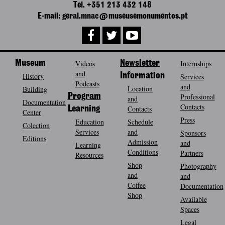
Tel. +351 213 432 148
E-mail: geral.mnac@museusemonumentos.pt
Museum
Videos
Newsletter
Internships
and
History
Information
Services
Podcasts
and
Location
Building
Program
Professional
and
Documentation
Contacts
Contacts
Learning
Center
Press
Education
Schedule
Colection
Services
and
Sponsors
Editions
Admission
and
Learning
Conditions
Partners
Resources
Shop
Photography
and
and
Coffee
Documentation
Shop
Available
Spaces
Legal