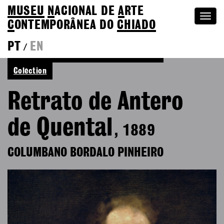
MUSEU
N
ACIONAL
DE
A
RTE
Togg
C
ONTEMPORÂNEA DO
CHIADO
navi
PT
EN
/
See more of Columbano Bordalo Pinheiro
Colection
Retrato de Antero
de Quental
, 1889
COLUMBANO BORDALO PINHEIRO