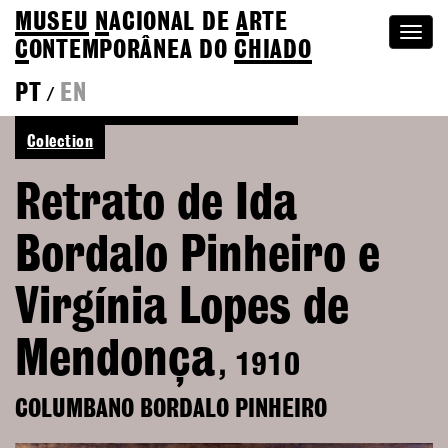
MUSEU
N
ACIONAL
DE
A
RTE
Togg
C
ONTEMPORÂNEA DO
CHIADO
navi
PT
EN
/
Back to Columbano Bordalo Pinheiro
Colection
Retrato de Ida
Bordalo Pinheiro e
Virgínia Lopes de
Mendonça
, 1910
COLUMBANO BORDALO PINHEIRO