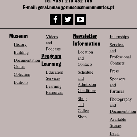
Tel. +351 213 432 148
E-mail: geral.mnac@museusemonumentos.pt
Museum
Videos
Newsletter
Internships
and
History
Information
Services
Podcasts
and
Location
Building
Program
Professional
and
Documentation
Contacts
Contacts
Learning
Center
Press
Education
Schedule
Colection
Services
and
Sponsors
Editions
Admission
and
Learning
Conditions
Partners
Resources
Shop
Photography
and
and
Coffee
Documentation
Shop
Available
Spaces
Legal