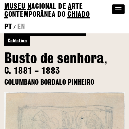
MUSEU
N
ACIONAL
DE
A
RTE
Togg
C
ONTEMPORÂNEA DO
CHIADO
navi
PT
EN
/
Back to Columbano Bordalo Pinheiro
Colection
Busto de senhora
,
C. 1881 – 1883
COLUMBANO BORDALO PINHEIRO