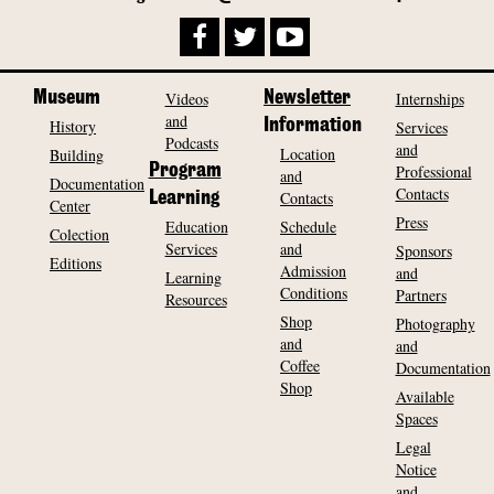
Museum
Videos
Newsletter
Internships
and
History
Information
Services
Podcasts
and
Location
Building
Program
Professional
and
Documentation
Contacts
Contacts
Learning
Center
Press
Education
Schedule
Colection
Services
and
Sponsors
Editions
Admission
and
Learning
Conditions
Partners
Resources
Shop
Photography
and
and
Coffee
Documentation
Shop
Available
Spaces
Legal
Notice
and