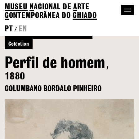
MUSEU
N
ACIONAL
DE
A
RTE
Togg
C
ONTEMPORÂNEA DO
CHIADO
navi
PT
EN
/
Back to Columbano Bordalo Pinheiro
Colection
Perfil de homem
,
1880
COLUMBANO BORDALO PINHEIRO