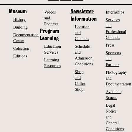
Museum
Videos
Newsletter
Internships
and
History
Information
Services
Podcasts
and
Location
Building
Program
Professional
and
Documentation
Contacts
Contacts
Learning
Center
Press
Education
Schedule
Colection
Services
and
Sponsors
Editions
Admission
and
Learning
Conditions
Partners
Resources
Shop
Photography
and
and
Coffee
Documentation
Shop
Available
Spaces
Legal
Notice
and
General
Conditions