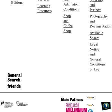
Editions
Admission
and
Learning
Conditions
Partners
Resources
Shop
Photography
and
and
Coffee
Documentation
Shop
Available
Spaces
Legal
Notice
and
General
Conditions
of Use
General
Search
friends
Main Patrons