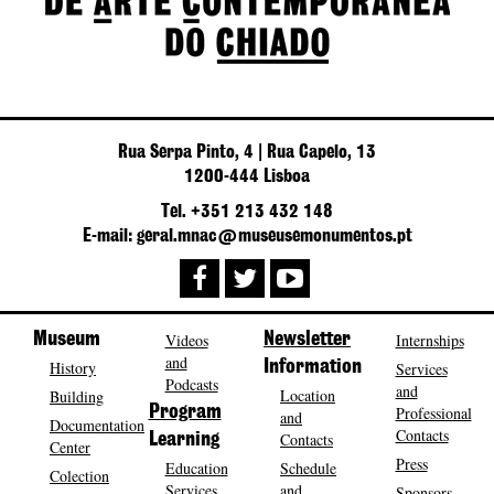
Rua Serpa Pinto, 4 | Rua Capelo, 13
1200-444 Lisboa
Tel. +351 213 432 148
E-mail: geral.mnac@museusemonumentos.pt
Museum
Videos
Newsletter
Internships
and
History
Information
Services
Podcasts
and
Location
Building
Program
Professional
and
Documentation
Contacts
Contacts
Learning
Center
Press
Education
Schedule
Colection
Services
and
Sponsors