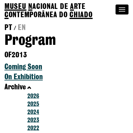
MUSEU
N
ACIONAL
DE
A
RTE
Togg
C
ONTEMPORÂNEA DO
CHIADO
navi
PT
EN
/
Program
OF2013
Coming Soon
On Exhibition
Archive
2026
2025
2024
2023
2022