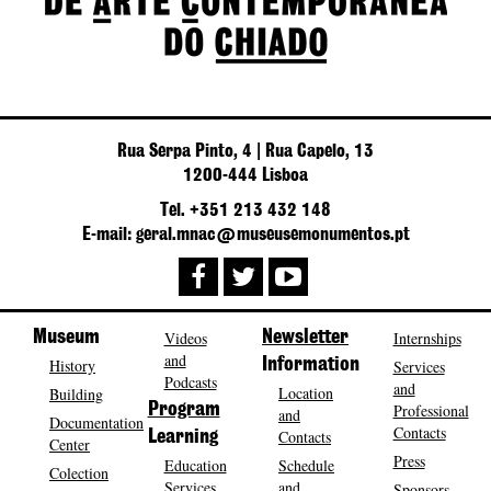
Rua Serpa Pinto, 4 | Rua Capelo, 13
1200-444 Lisboa
Tel. +351 213 432 148
E-mail: geral.mnac@museusemonumentos.pt
Museum
Videos
Newsletter
Internships
and
History
Information
Services
Podcasts
and
Location
Building
Program
Professional
and
Documentation
Contacts
Contacts
Learning
Center
Press
Education
Schedule
Colection
Services
and
Sponsors