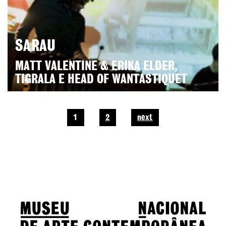
SARAU
MATT VALENTINE & ERIKA ELDER,
TIGRALA E HEAD OF WANTASTIQUET
1
2
next