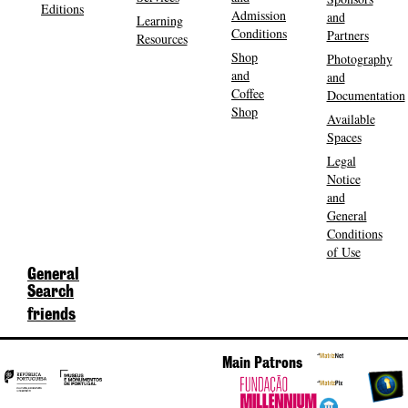
Editions
Admission
and
Learning
Conditions
Partners
Resources
Shop
Photography
and
and
Coffee
Documentation
Shop
Available
Spaces
Legal
Notice
and
General
Conditions
of Use
General
Search
friends
Main Patrons