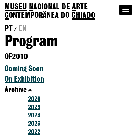
MUSEU
N
ACIONAL
DE
A
RTE
Togg
C
ONTEMPORÂNEA DO
CHIADO
navi
PT
EN
/
Program
OF2010
Coming Soon
On Exhibition
Archive
2026
2025
2024
2023
2022