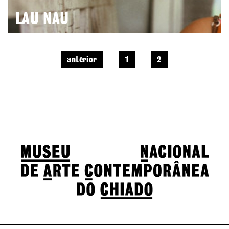
LAU NAU
anterior
1
2