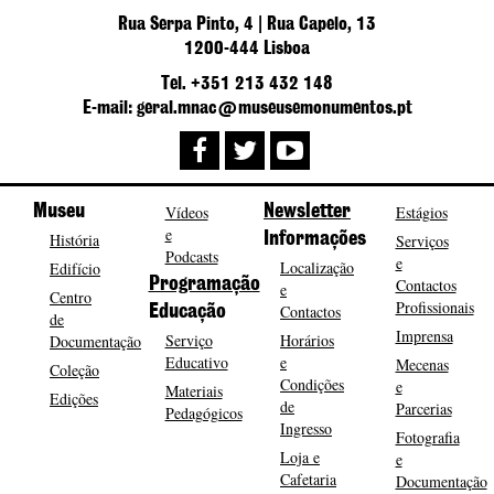
Rua Serpa Pinto, 4 | Rua Capelo, 13
1200-444 Lisboa
Tel. +351 213 432 148
E-mail: geral.mnac@museusemonumentos.pt
Museu
Vídeos
Newsletter
Estágios
e
História
Informações
Serviços
Podcasts
e
Localização
Edifício
Programação
Contactos
e
Centro
Profissionais
Contactos
Educação
de
Imprensa
Serviço
Horários
Documentação
Educativo
e
Mecenas
Coleção
Condições
e
Materiais
Edições
de
Parcerias
Pedagógicos
Ingresso
Fotografia
Loja e
e
Cafetaria
Documentação