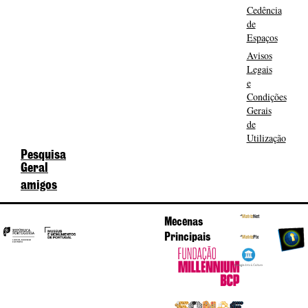
Cedência
de
Espaços
Avisos
Legais
e
Condições
Gerais
de
Utilização
Pesquisa
Geral
amigos
Mecenas
Principais