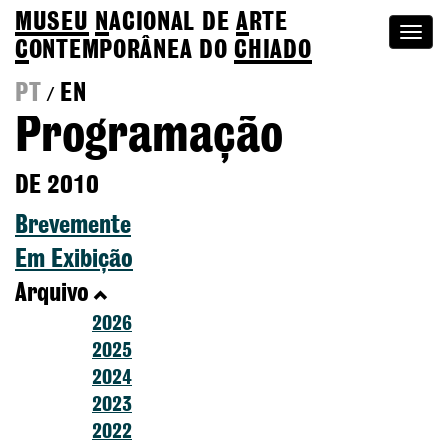
MUSEU
N
ACIONAL
DE
A
RTE
Togg
C
ONTEMPORÂNEA DO
CHIADO
navi
PT
EN
/
Programação
DE 2010
Brevemente
Em Exibição
Arquivo
2026
2025
2024
2023
2022