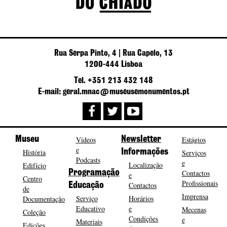
Rua Serpa Pinto, 4 | Rua Capelo, 13
1200-444 Lisboa
Tel. +351 213 432 148
E-mail: geral.mnac@museusemonumentos.pt
Museu
Vídeos
Newsletter
Estágios
e
História
Informações
Serviços
Podcasts
e
Localização
Edifício
Programação
Contactos
e
Centro
Profissionais
Contactos
Educação
de
Imprensa
Serviço
Horários
Documentação
Educativo
e
Mecenas
Coleção
Condições
e
Materiais
Edições