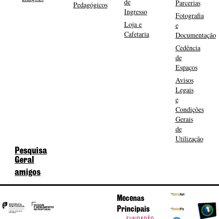
de
Parcerias
Pedagógicos
Ingresso
Fotografia
Loja e
e
Cafetaria
Documentação
Cedência
de
Espaços
Avisos
Legais
e
Condições
Gerais
de
Utilização
Pesquisa
Geral
amigos
Mecenas
Principais