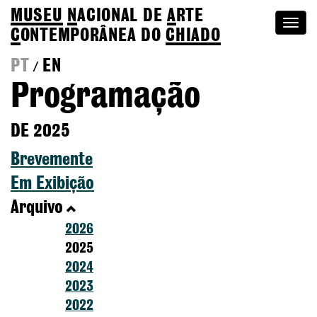
MUSEU
N
ACIONAL
DE
A
RTE
Togg
C
ONTEMPORÂNEA DO
CHIADO
navi
PT
EN
/
Programação
DE 2025
Brevemente
Em Exibição
Arquivo
2026
2025
2024
2023
2022