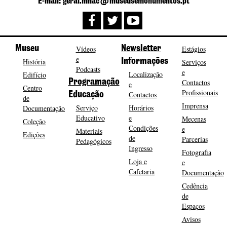
E-mail: geral.mnac@museusemonumentos.pt
Museu
Vídeos
Newsletter
Estágios
e
História
Informações
Serviços
Podcasts
e
Localização
Edifício
Programação
Contactos
e
Centro
Profissionais
Contactos
Educação
de
Imprensa
Serviço
Horários
Documentação
Educativo
e
Mecenas
Coleção
Condições
e
Materiais
Edições
de
Parcerias
Pedagógicos
Ingresso
Fotografia
Loja e
e
Cafetaria
Documentação
Cedência
de
Espaços
Avisos