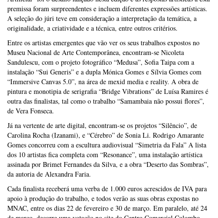
premissa foram surpreendentes e incluem diferentes expressões artísticas.
A seleção do júri teve em consideração a interpretação da temática, a
originalidade, a criatividade e a técnica, entre outros critérios.
Entre os artistas emergentes que vão ver os seus trabalhos expostos no
Museu Nacional de Arte Contemporânea, encontram-se Nicoleta
Sandulescu, com o projeto fotográfico “Medusa”, Sofia Taipa com a
instalação “Sui Generis” e a dupla Mónica Gomes e Sílvia Gomes com
“Immersive Canvas 5.0”, na área de mexid media e reality. A obra de
pintura e monotipia de serigrafia “Bridge Vibrations” de Luísa Ramires é
outra das finalistas, tal como o trabalho “Samambaia não possui flores”,
de Vera Fonseca.
Já na vertente de arte digital, encontram-se os projetos “Silêncio”, de
Carolina Rocha (Izanami), e “Cérebro” de Sonia Li. Rodrigo Amarante
Gomes concorreu com a escultura audiovisual “Simetria da Fala” A lista
dos 10 artistas fica completa com “Resonance”, uma instalação artística
assinada por Brimet Fernandes da Silva, e a obra “Deserto das Sombras”,
da autoria de Alexandra Faria.
Cada finalista receberá uma verba de 1.000 euros acrescidos de IVA para
apoio à produção do trabalho, e todos verão as suas obras expostas no
MNAC, entre os dias 22 de fevereiro e 30 de março. Em paralelo, até 24
de março, decorre uma votação no site do Centro Comercial Colombo