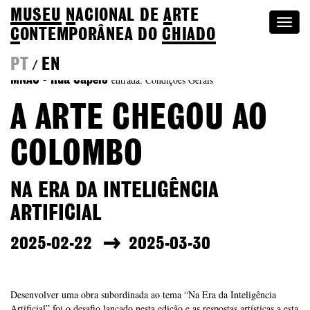
MUSEU
N
ACIONAL
DE
A
RTE
Togg
C
ONTEMPORÂNEA DO
CHIADO
navi
PT
EN
/
entrada: Condições Gerais
MNAC - Rua Capelo
A ARTE CHEGOU AO
COLOMBO
NA ERA DA INTELIGÊNCIA
ARTIFICIAL
2025-02-22
2025-03-30
Desenvolver uma obra subordinada ao tema “Na Era da Inteligência
Artificial” foi o desafio lançado nesta edição e as respostas artísticas a esta