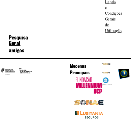
Legais
e
Condições
Gerais
de
Utilização
Pesquisa
Geral
amigos
Mecenas
Principais