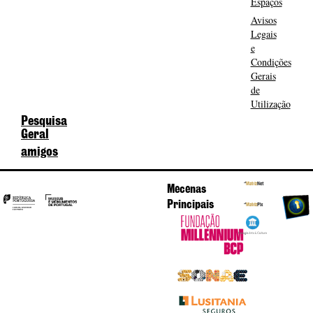
Espaços
Avisos
Legais
e
Condições
Gerais
de
Utilização
Pesquisa
Geral
amigos
Mecenas
Principais