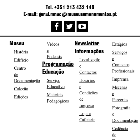
Tel. +351 213 432 148
E-mail: geral.mnac@museusemonumentos.pt
Museu
Vídeos
Newsletter
Estágios
e
História
Informações
Serviços
Podcasts
e
Localização
Edifício
Programação
Contactos
e
Centro
Profissionais
Contactos
Educação
de
Imprensa
Serviço
Horários
Documentação
Educativo
e
Mecenas
Coleção
Condições
e
Materiais
Edições
de
Parcerias
Pedagógicos
Ingresso
Fotografia
Loja e
e
Cafetaria
Documentação
Cedência
de