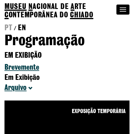
MUSEU
N
ACIONAL
DE
A
RTE
Togg
C
ONTEMPORÂNEA DO
CHIADO
navi
PT
EN
/
Programação
EM EXIBIÇÃO
Brevemente
Em Exibição
Arquivo
EXPOSIÇÃO TEMPORÁRIA