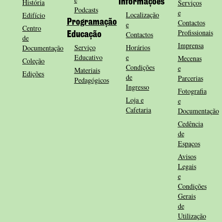
História
Informações
Serviços
Podcasts
e
Localização
Edifício
Programação
Contactos
e
Centro
Profissionais
Contactos
Educação
de
Imprensa
Serviço
Horários
Documentação
Educativo
e
Mecenas
Coleção
Condições
e
Materiais
Edições
de
Parcerias
Pedagógicos
Ingresso
Fotografia
Loja e
e
Cafetaria
Documentação
Cedência
de
Espaços
Avisos
Legais
e
Condições
Gerais
de
Utilização