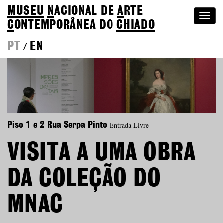
MUSEU
N
ACIONAL
DE
A
RTE
Togg
C
ONTEMPORÂNEA DO
CHIADO
navi
PT
EN
/
Entrada Livre
Piso 1 e 2 Rua Serpa Pinto
VISITA A UMA OBRA
DA COLEÇÃO DO
MNAC