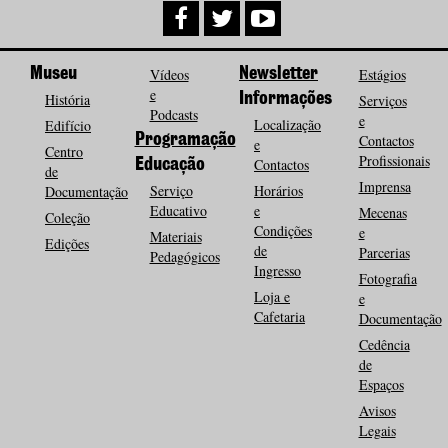
Museu
Vídeos
Newsletter
Estágios
e
História
Informações
Serviços
Podcasts
e
Localização
Edifício
Programação
Contactos
e
Centro
Profissionais
Contactos
Educação
de
Imprensa
Serviço
Horários
Documentação
Educativo
e
Mecenas
Coleção
Condições
e
Materiais
Edições
de
Parcerias
Pedagógicos
Ingresso
Fotografia
Loja e
e
Cafetaria
Documentação
Cedência
de
Espaços
Avisos
Legais