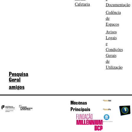
Cafetaria
Documentação
Cedência
de
Espaços
Avisos
Legais
e
Condições
Gerais
de
Utilização
Pesquisa
Geral
amigos
Mecenas
Principais