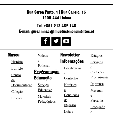
Rua Serpa Pinto, 4 | Rua Capelo, 13
1200-444 Lisboa
Tel. +351 213 432 148
E-mail: geral.mnac@museusemonumentos.pt
Museu
Vídeos
Newsletter
Estágios
e
História
Informações
Serviços
Podcasts
e
Localização
Edifício
Programação
Contactos
e
Centro
Profissionais
Contactos
Educação
de
Imprensa
Serviço
Horários
Documentação
Educativo
e
Mecenas
Coleção
Condições
e
Materiais
Edições
de
Parcerias
Pedagógicos
Ingresso
Fotografia
Loja e
e