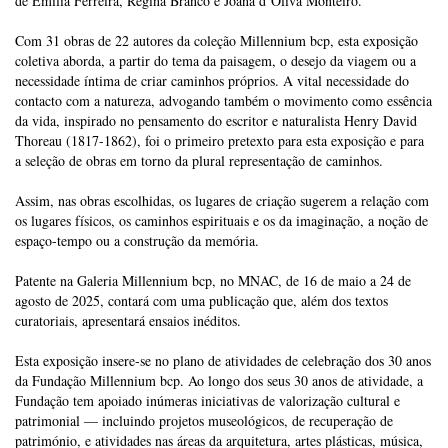
de Emília Ferreira, Regina Branco e Joana d’Oliva Monteiro.
Com 31 obras de 22 autores da coleção Millennium bcp, esta exposição
coletiva aborda, a partir do tema da paisagem, o desejo da viagem ou a
necessidade íntima de criar caminhos próprios. A vital necessidade do
contacto com a natureza, advogando também o movimento como essência
da vida, inspirado no pensamento do escritor e naturalista Henry David
Thoreau (1817-1862), foi o primeiro pretexto para esta exposição e para
a seleção de obras em torno da plural representação de caminhos.
Assim, nas obras escolhidas, os lugares de criação sugerem a relação com
os lugares físicos, os caminhos espirituais e os da imaginação, a noção de
espaço-tempo ou a construção da memória.
Patente na Galeria Millennium bcp, no MNAC, de 16 de maio a 24 de
agosto de 2025, contará com uma publicação que, além dos textos
curatoriais, apresentará ensaios inéditos.
Esta exposição insere-se no plano de atividades de celebração dos 30 anos
da Fundação Millennium bcp. Ao longo dos seus 30 anos de atividade, a
Fundação tem apoiado inúmeras iniciativas de valorização cultural e
patrimonial — incluindo projetos museológicos, de recuperação de
património, e atividades nas áreas da arquitetura, artes plásticas, música,