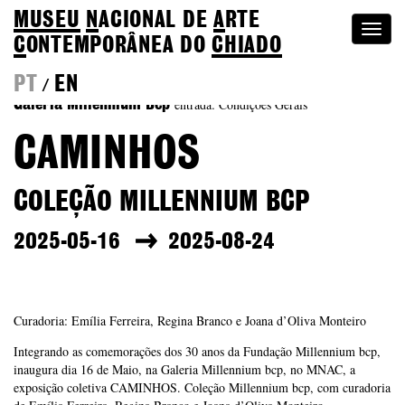
MUSEU
N
ACIONAL
DE
A
RTE
Togg
C
ONTEMPORÂNEA DO
CHIADO
navi
PT
EN
/
entrada: Condições Gerais
Galeria Millennium Bcp
CAMINHOS
COLEÇÃO MILLENNIUM BCP
2025-05-16
2025-08-24
Curadoria: Emília Ferreira, Regina Branco e Joana d’Oliva Monteiro
Integrando as comemorações dos 30 anos da Fundação Millennium bcp,
inaugura dia 16 de Maio, na Galeria Millennium bcp, no MNAC, a
exposição coletiva CAMINHOS. Coleção Millennium bcp, com curadoria