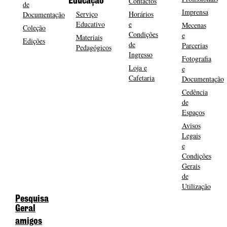
Contactos
Educação
de
Imprensa
Serviço
Horários
Documentação
Educativo
e
Mecenas
Coleção
Condições
e
Materiais
Edições
de
Parcerias
Pedagógicos
Ingresso
Fotografia
Loja e
e
Cafetaria
Documentação
Cedência
de
Espaços
Avisos
Legais
e
Condições
Gerais
de
Utilização
Pesquisa
Geral
amigos