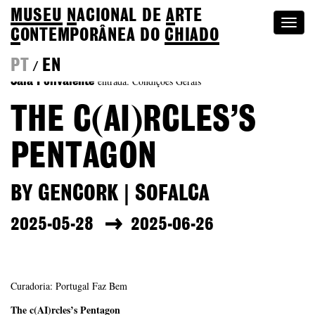
MUSEU
N
ACIONAL
DE
A
RTE
Togg
C
ONTEMPORÂNEA DO
CHIADO
navi
PT
EN
/
entrada: Condições Gerais
Sala Polivalente
THE C(AI)RCLES’S
PENTAGON
BY GENCORK | SOFALCA
2025-05-28
2025-06-26
Curadoria: Portugal Faz Bem
The c(AI)rcles’s Pentagon