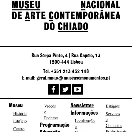
Rua Serpa Pinto, 4 | Rua Capelo, 13
1200-444 Lisboa
Tel. +351 213 432 148
E-mail: geral.mnac@museusemonumentos.pt
Museu
Vídeos
Newsletter
Estágios
e
História
Informações
Serviços
Podcasts
e
Localização
Edifício
Programação
Contactos
e
Centro
Profissionais