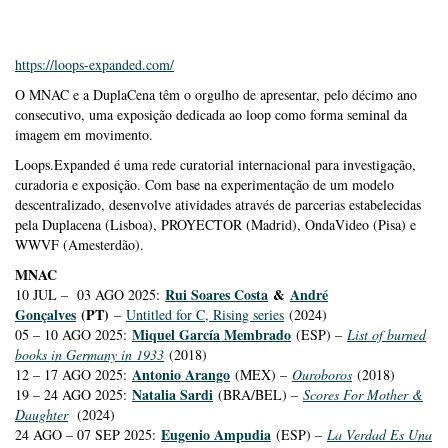
https://loops-expanded.com/
O MNAC e a DuplaCena têm o orgulho de apresentar, pelo décimo ano
consecutivo, uma exposição dedicada ao loop como forma seminal da
imagem em movimento.
Loops.Expanded é uma rede curatorial internacional para investigação,
curadoria e exposição. Com base na experimentação de um modelo
descentralizado, desenvolve atividades através de parcerias estabelecidas
pela Duplacena (Lisboa), PROYECTOR (Madrid), OndaVideo (Pisa) e
WWVF (Amesterdão).
MNAC
Rui Soares Costa
&
André
10 JUL – 03 AGO 2025:
Gonçalves
(PT)
–
Untitled for C, Rising series
(2024)
Miquel García Membrado
05 – 10 AGO 2025:
(ESP) –
List of burned
books in Germany in 1933
(2018)
Antonio Arango
12 – 17 AGO 2025:
(MEX) –
Ouroboros
(2018)
Natalia Sardi
19 – 24 AGO 2025:
(BRA/BEL) –
Scores For Mother &
Daughter
(2024)
Eugenio Ampudia
24 AGO – 07 SEP 2025:
(ESP) –
La Verdad Es Una