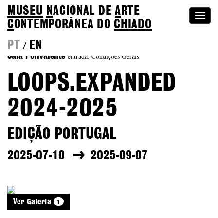
MUSEU
N
ACIONAL
DE
A
RTE
Togg
C
ONTEMPORÂNEA DO
CHIADO
navi
PT
EN
/
entrada: Condições Gerais
Sala Polivalente
LOOPS.EXPANDED
2024-2025
EDIÇÃO PORTUGAL
2025-07-10
2025-09-07
1
Ver Galeria