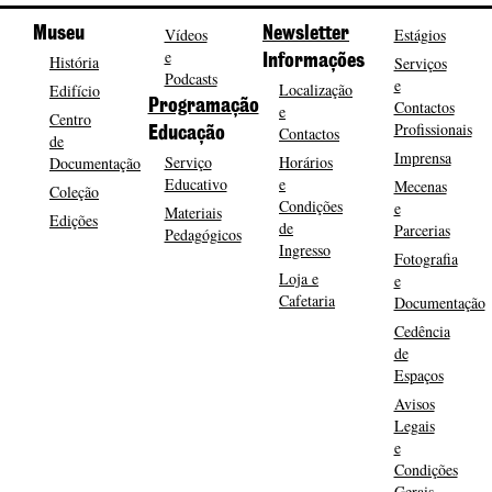
Museu
Vídeos
Newsletter
Estágios
e
História
Informações
Serviços
Podcasts
e
Localização
Edifício
Programação
Contactos
e
Centro
Profissionais
Contactos
Educação
de
Imprensa
Serviço
Horários
Documentação
Educativo
e
Mecenas
Coleção
Condições
e
Materiais
Edições
de
Parcerias
Pedagógicos
Ingresso
Fotografia
Loja e
e
Cafetaria
Documentação
Cedência
de
Espaços
Avisos
Legais
e
Condições
Gerais