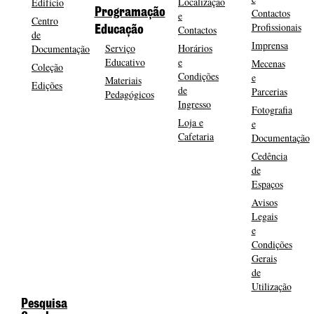
Localização
Edifício
Programação
Contactos
e
Centro
Profissionais
Contactos
Educação
de
Imprensa
Serviço
Horários
Documentação
Educativo
e
Mecenas
Coleção
Condições
e
Materiais
Edições
de
Parcerias
Pedagógicos
Ingresso
Fotografia
Loja e
e
Cafetaria
Documentação
Cedência
de
Espaços
Avisos
Legais
e
Condições
Gerais
de
Utilização
Pesquisa