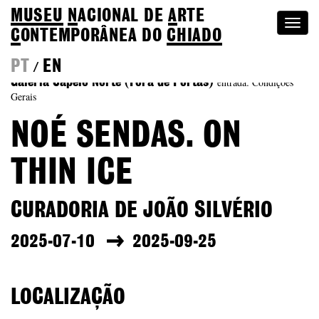
MUSEU
N
ACIONAL
DE
A
RTE
Togg
C
ONTEMPORÂNEA DO
CHIADO
navi
PT
EN
/
entrada: Condições
Galeria Capelo Norte (Fora de Portas)
Gerais
NOÉ SENDAS. ON
THIN ICE
CURADORIA DE JOÃO SILVÉRIO
2025-07-10
2025-09-25
LOCALIZAÇÃO