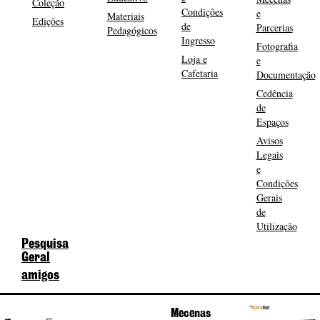
Coleção
Condições
e
Materiais
Edições
de
Parcerias
Pedagógicos
Ingresso
Fotografia
Loja e
e
Cafetaria
Documentação
Cedência
de
Espaços
Avisos
Legais
e
Condições
Gerais
de
Utilização
Pesquisa
Geral
amigos
Mecenas