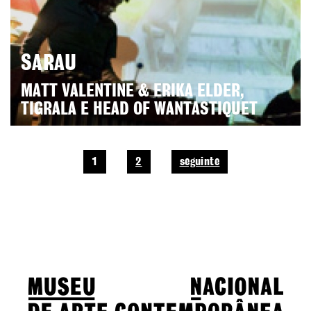
SARAU
MATT VALENTINE & ERIKA ELDER,
TIGRALA E HEAD OF WANTASTIQUET
1
2
seguinte