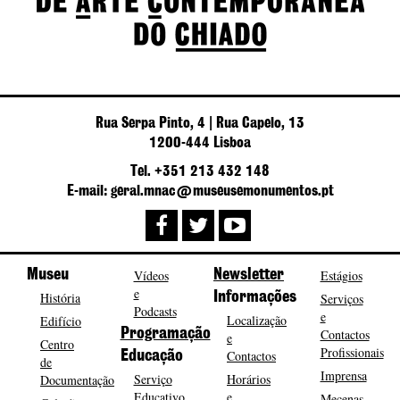
Rua Serpa Pinto, 4 | Rua Capelo, 13
1200-444 Lisboa
Tel. +351 213 432 148
E-mail: geral.mnac@museusemonumentos.pt
Museu
Vídeos
Newsletter
Estágios
e
História
Informações
Serviços
Podcasts
e
Localização
Edifício
Programação
Contactos
e
Centro
Profissionais
Contactos
Educação
de
Imprensa
Serviço
Horários
Documentação
Educativo
e
Mecenas