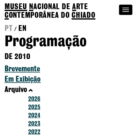
MUSEU
N
ACIONAL
DE
A
RTE
Togg
C
ONTEMPORÂNEA DO
CHIADO
navi
PT
EN
/
Programação
DE 2010
Brevemente
Em Exibição
Arquivo
2026
2025
2024
2023
2022