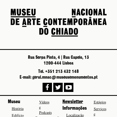
Rua Serpa Pinto, 4 | Rua Capelo, 13
1200-444 Lisboa
Tel. +351 213 432 148
E-mail: geral.mnac@museusemonumentos.pt
Museu
Vídeos
Newsletter
Estágios
e
História
Informações
Serviços
Podcasts
e
Localização
Edifício