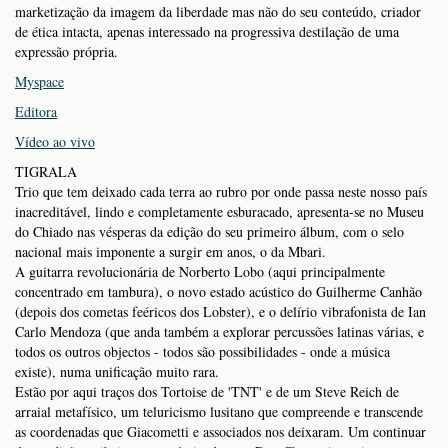
marketização da imagem da liberdade mas não do seu conteúdo, criador
de ética intacta, apenas interessado na progressiva destilação de uma
expressão própria.
Myspace
Editora
Vídeo ao vivo
TIGRALA
Trio que tem deixado cada terra ao rubro por onde passa neste nosso país
inacreditável, lindo e completamente esburacado, apresenta-se no Museu
do Chiado nas vésperas da edição do seu primeiro álbum, com o selo
nacional mais imponente a surgir em anos, o da Mbari.
A guitarra revolucionária de Norberto Lobo (aqui principalmente
concentrado em tambura), o novo estado acústico do Guilherme Canhão
(depois dos cometas feéricos dos Lobster), e o delírio vibrafonista de Ian
Carlo Mendoza (que anda também a explorar percussões latinas várias, e
todos os outros objectos - todos são possibilidades - onde a música
existe), numa unificação muito rara.
Estão por aqui traços dos Tortoise de 'TNT' e de um Steve Reich de
arraial metafísico, um teluricismo lusitano que compreende e transcende
as coordenadas que Giacometti e associados nos deixaram. Um continuar