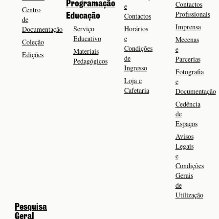
Programação
Contactos
e
Centro
Profissionais
Contactos
Educação
de
Imprensa
Serviço
Horários
Documentação
Educativo
e
Mecenas
Coleção
Condições
e
Materiais
Edições
de
Parcerias
Pedagógicos
Ingresso
Fotografia
Loja e
e
Cafetaria
Documentação
Cedência
de
Espaços
Avisos
Legais
e
Condições
Gerais
de
Utilização
Pesquisa
Geral