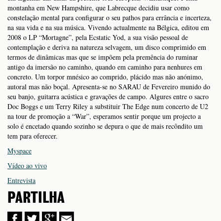
montanha em New Hampshire, que Labrecque decidiu usar como
constelação mental para configurar o seu pathos para errância e incerteza,
na sua vida e na sua música. Vivendo actualmente na Bélgica, editou em
2008 o LP “Mortagne”, pela Ecstatic Yod, a sua visão pessoal de
contemplação e deriva na natureza selvagem, um disco comprimido em
termos de dinâmicas mas que se impõem pela premência do ruminar
antigo da imersão no caminho, quando em caminho para nenhures em
concreto. Um torpor mnésico ao comprido, plácido mas não anónimo,
autoral mas não boçal. Apresenta-se no SARAU de Fevereiro munido do
seu banjo, guitarra acústica e gravações de campo. Algures entre o sacro
Doc Boggs e um Terry Riley a substituir The Edge num concerto de U2
na tour de promoção a “War”, esperamos sentir porque um projecto a
solo é encetado quando sozinho se depura o que de mais recôndito um
tem para oferecer.
Myspace
Vídeo ao vivo
Entrevista
PARTILHA