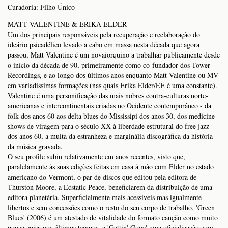
Curadoria: Filho Único
MATT VALENTINE & ERIKA ELDER
Um dos principais responsáveis pela recuperação e reelaboração do
ideário psicadélico levado a cabo em massa nesta década que agora
passou, Matt Valentine é um novaiorquino a trabalhar publicamente desde
o início da década de 90, primeiramente como co-fundador dos Tower
Recordings, e ao longo dos últimos anos enquanto Matt Valentine ou MV
em variadíssimas formações (nas quais Erika Elder/EE é uma constante).
Valentine é uma personificação das mais nobres contra-culturas norte-
americanas e intercontinentais criadas no Ocidente contemporâneo - da
folk dos anos 60 aos delta blues do Mississipi dos anos 30, dos medicine
shows de viragem para o século XX à liberdade estrutural do free jazz
dos anos 60, a muita da estranheza e marginália discográfica da história
da música gravada.
O seu profile subiu relativamente em anos recentes, visto que,
paralelamente às suas edições feitas em casa à mão com Elder no estado
americano do Vermont, o par de discos que editou pela editora de
Thurston Moore, a Ecstatic Peace, beneficiarem da distribuição de uma
editora planetária. Superficialmente mais acessíveis mas igualmente
libertos e sem concessões como o resto do seu corpo de trabalho, 'Green
Blues' (2006) é um atestado de vitalidade do formato canção como muito
pouca coisa nos últimos tempos, e 'Gettin' Gone' uma oficialização com