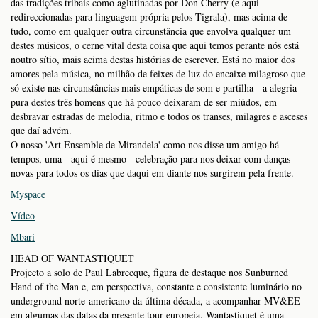
das tradições tribais como aglutinadas por Don Cherry (e aqui
redireccionadas para linguagem própria pelos Tigrala), mas acima de
tudo, como em qualquer outra circunstância que envolva qualquer um
destes músicos, o cerne vital desta coisa que aqui temos perante nós está
noutro sítio, mais acima destas histórias de escrever. Está no maior dos
amores pela música, no milhão de feixes de luz do encaixe milagroso que
só existe nas circunstâncias mais empáticas de som e partilha - a alegria
pura destes três homens que há pouco deixaram de ser miúdos, em
desbravar estradas de melodia, ritmo e todos os transes, milagres e asceses
que daí advém.
O nosso 'Art Ensemble de Mirandela' como nos disse um amigo há
tempos, uma - aqui é mesmo - celebração para nos deixar com danças
novas para todos os dias que daqui em diante nos surgirem pela frente.
Myspace
Vídeo
Mbari
HEAD OF WANTASTIQUET
Projecto a solo de Paul Labrecque, figura de destaque nos Sunburned
Hand of the Man e, em perspectiva, constante e consistente luminário no
underground norte-americano da última década, a acompanhar MV&EE
em algumas das datas da presente tour europeia. Wantastiquet é uma