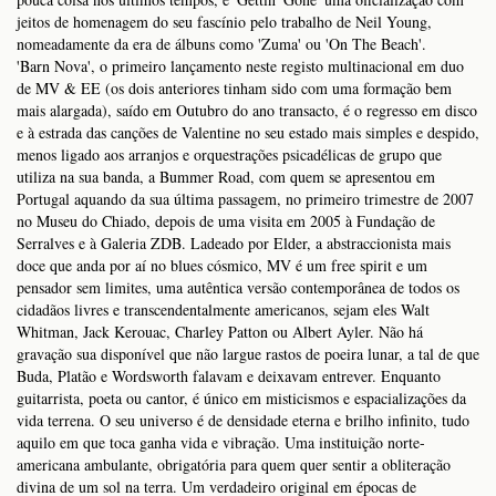
jeitos de homenagem do seu fascínio pelo trabalho de Neil Young,
nomeadamente da era de álbuns como 'Zuma' ou 'On The Beach'.
'Barn Nova', o primeiro lançamento neste registo multinacional em duo
de MV & EE (os dois anteriores tinham sido com uma formação bem
mais alargada), saído em Outubro do ano transacto, é o regresso em disco
e à estrada das canções de Valentine no seu estado mais simples e despido,
menos ligado aos arranjos e orquestrações psicadélicas de grupo que
utiliza na sua banda, a Bummer Road, com quem se apresentou em
Portugal aquando da sua última passagem, no primeiro trimestre de 2007
no Museu do Chiado, depois de uma visita em 2005 à Fundação de
Serralves e à Galeria ZDB. Ladeado por Elder, a abstraccionista mais
doce que anda por aí no blues cósmico, MV é um free spirit e um
pensador sem limites, uma autêntica versão contemporânea de todos os
cidadãos livres e transcendentalmente americanos, sejam eles Walt
Whitman, Jack Kerouac, Charley Patton ou Albert Ayler. Não há
gravação sua disponível que não largue rastos de poeira lunar, a tal de que
Buda, Platão e Wordsworth falavam e deixavam entrever. Enquanto
guitarrista, poeta ou cantor, é único em misticismos e espacializações da
vida terrena. O seu universo é de densidade eterna e brilho infinito, tudo
aquilo em que toca ganha vida e vibração. Uma instituição norte-
americana ambulante, obrigatória para quem quer sentir a obliteração
divina de um sol na terra. Um verdadeiro original em épocas de