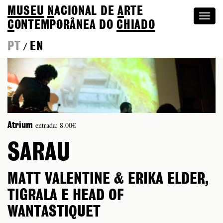
MUSEU
N
ACIONAL
DE
A
RTE
Togg
C
ONTEMPORÂNEA DO
CHIADO
navi
PT
EN
/
entrada: 8.00€
Atrium
SARAU
MATT VALENTINE & ERIKA ELDER,
TIGRALA E HEAD OF
WANTASTIQUET