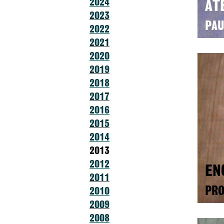
2024
AT
2023
PAU
2022
2021
2020
2019
2018
2017
2016
2015
2014
2013
2012
EN
2011
PRO
2010
2009
2008