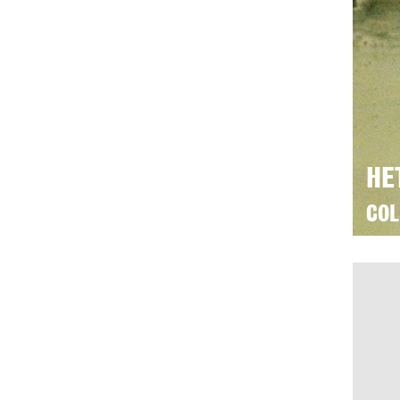
HE
COL