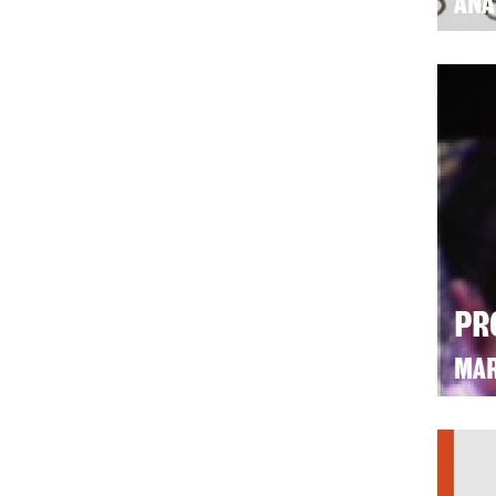
ANA
PR
MAR