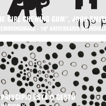
HE GIRL CHEWING GUM", JOHN SMIT
IEMOVINGIMAGE - 10º ANIVERSÁRIO DO INDIEL
 PRINCÍPIO ESTÁ O GESTO