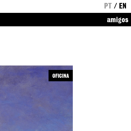
PT
/
EN
amigos
OFICINA