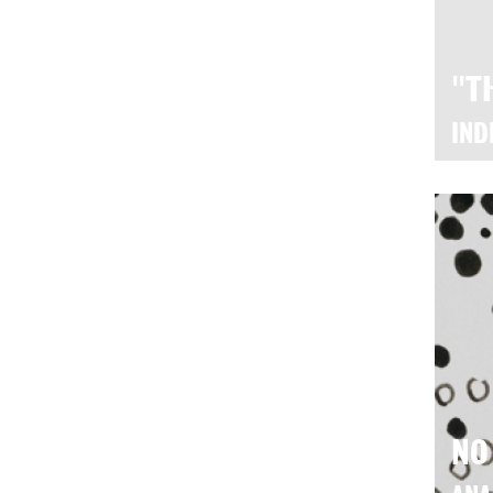
"T
IND
NO