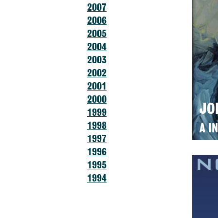
2007
2006
2005
2004
2003
2002
2001
2000
JO
1999
1998
A I
1997
1996
1995
1994