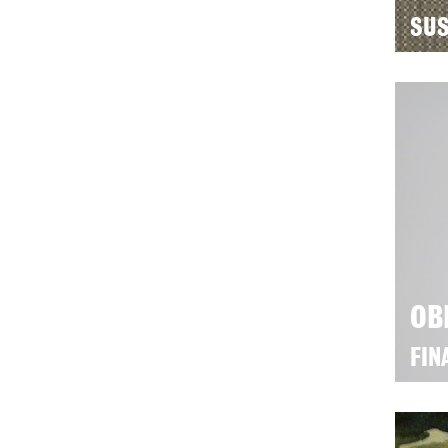
SUS
OB
FIN