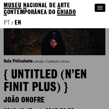
MUSEU
N
ACIONAL
DE
A
RTE
Togg
C
ONTEMPORÂNEA DO
CHIADO
navi
PT
EN
/
entrada: Condições Gerais
Sala Polivalente
{ UNTITLED (N’EN
FINIT PLUS) }
JOÃO ONOFRE