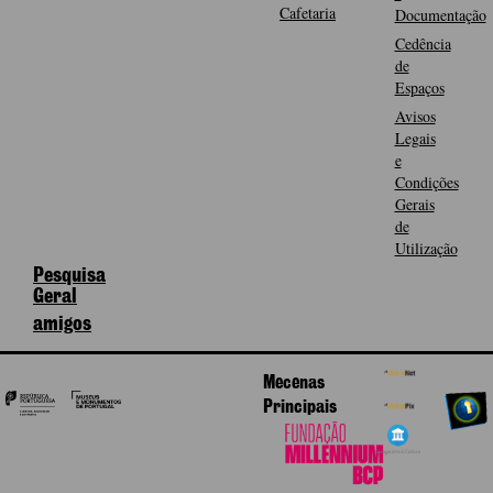
Cafetaria
Documentação
Cedência
de
Espaços
Avisos
Legais
e
Condições
Gerais
de
Utilização
Pesquisa
Geral
amigos
Mecenas
Principais