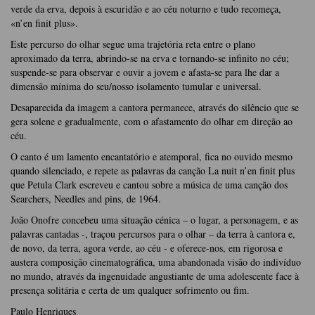
verde da erva, depois à escuridão e ao céu noturno e tudo recomeça,
«n’en finit plus».
Este percurso do olhar segue uma trajetória reta entre o plano
aproximado da terra, abrindo-se na erva e tornando-se infinito no céu;
suspende-se para observar e ouvir a jovem e afasta-se para lhe dar a
dimensão mínima do seu/nosso isolamento tumular e universal.
Desaparecida da imagem a cantora permanece, através do silêncio que se
gera solene e gradualmente, com o afastamento do olhar em direção ao
céu.
O canto é um lamento encantatório e atemporal, fica no ouvido mesmo
quando silenciado, e repete as palavras da canção La nuit n’en finit plus
que Petula Clark escreveu e cantou sobre a música de uma canção dos
Searchers, Needles and pins, de 1964.
João Onofre concebeu uma situação cénica – o lugar, a personagem, e as
palavras cantadas -, traçou percursos para o olhar – da terra à cantora e,
de novo, da terra, agora verde, ao céu - e oferece-nos, em rigorosa e
austera composição cinematográfica, uma abandonada visão do indivíduo
no mundo, através da ingenuidade angustiante de uma adolescente face à
presença solitária e certa de um qualquer sofrimento ou fim.
Paulo Henriques