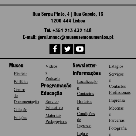
Rua Serpa Pinto, 4 | Rua Capelo, 13
1200-444 Lisboa
Tel. +351 213 432 148
E-mail: geral.mnac@museusemonumentos.pt
Museu
Vídeos
Newsletter
Estágios
e
História
Informações
Serviços
Podcasts
e
Localização
Edifício
Programação
Contactos
e
Centro
Profissionais
Contactos
Educação
de
Imprensa
Serviço
Horários
Documentação
Educativo
e
Mecenas
Coleção
Condições
e
Materiais
Edições
de
Parcerias
Pedagógicos
Ingresso
Fotografia
Loja e
e