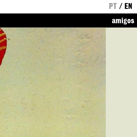
PT
/
EN
amigos