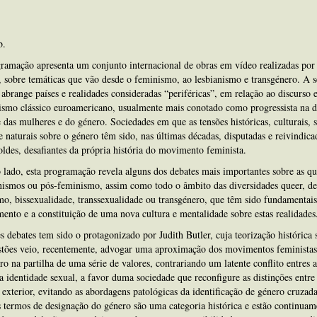
b.
ramação apresenta um conjunto internacional de obras em vídeo realizadas por
 sobre temáticas que vão desde o feminismo, ao lesbianismo e transgénero. A s
 abrange países e realidades consideradas “periféricas”, em relação ao discurso e
smo clássico euroamericano, usualmente mais conotado como progressista na d
 das mulheres e do género. Sociedades em que as tensões históricas, culturais, s
 e naturais sobre o género têm sido, nas últimas décadas, disputadas e reivindica
ldes, desafiantes da própria história do movimento feminista.
 lado, esta programação revela alguns dos debates mais importantes sobre as qu
nismos ou pós-feminismo, assim como todo o âmbito das diversidades queer, de
mo, bissexualidade, transsexualidade ou transgénero, que têm sido fundamentais
mento e a constituição de uma nova cultura e mentalidade sobre estas realidades
 debates tem sido o protagonizado por Judith Butler, cuja teorização histórica 
stões veio, recentemente, advogar uma aproximação dos movimentos feministas
ro na partilha de uma série de valores, contrariando um latente conflito entres 
a identidade sexual, a favor duma sociedade que reconfigure as distinções entre
e exterior, evitando as abordagens patológicas da identificação de género cruzad
s termos de designação do género são uma categoria histórica e estão continua