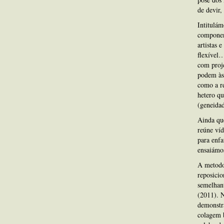
de devir,
Intitulám
component
artistas 
flexível…
com proje
podem às 
como a re
hetero qu
(geneidad
Ainda que
reúne víd
para enfa
ensaiámos
A metodol
reposicio
semelhant
(2011). N
demonstra
colagem b