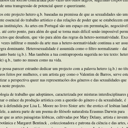
 de uma transgressão de potencial queer e queerizante.
os este projecto hetero q.b. baseadas na premissa de que as sexualidades são um
e essencial do trabalho artístico e das relações de poder que se estabelecem ent
e as instituições. As artes em Portugal são um espaço em permutação, negociável
 até certo ponto, para além do qual se torna mais difícil senão impossível perm
ctos que desafiem, que vão para além das regras da hetero-normatividade. Exc
vezes infiltrar o mundo da arte mas a hetero-normatividade continua a ser ass
gra dominante. Heterosexualidade é assumida como o filtro normalizante - daí o
anto baste (q.b.). Mas também a tua contraproposta sugerida no teu texto: hete
e) q.b., tanto no museu como na vida.
 possa parecer estranho dedicar um projecto com a palavra hetero (q.b.) no tít
eos feitos por mulheres, e um artista gay como o Valentim de Barros, serve este
tizar a perspectiva queer nas representacões dos géneros e das sexualidades que
 neste projecto.
ogia de trabalho que adoptámos, caracterizada por misturas interdisciplinares 
nar o enlace da produção artística com a questão do género e da sexualidade, é
e à defendida por Lisa L. Moore no livro Sister arts: the erotics of lesbian lan
ele, a autora parte de um poema do filósofo naturalista Erasmus Darwin para
r que as artes paisagistas lésbicas, cultivadas por Mary Delany, artista e invent
otânica e Margaret Bentinck , coleccionadora e patrona da ciência e das artes,