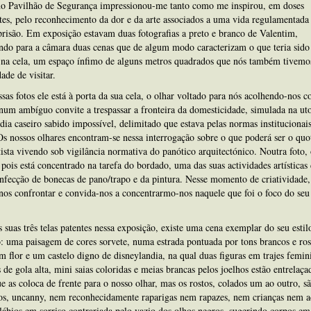
no Pavilhão de Segurança impressionou-me tanto como me inspirou, em doses
es, pelo reconhecimento da dor e da arte associados a uma vida regulamentada
prisão. Em exposição estavam duas fotografias a preto e branco de Valentim,
do para a câmara duas cenas que de algum modo caracterizam o que teria sido
 na cela, um espaço ínfimo de alguns metros quadrados que nós também tivemo
ade de visitar.
as fotos ele está à porta da sua cela, o olhar voltado para nós acolhendo-nos 
 num ambíguo convite a trespassar a fronteira da domesticidade, simulada na ut
dia caseiro sabido impossível, delimitado que estava pelas normas institucionai
Os nossos olhares encontram-se nessa interrogação sobre o que poderá ser o quo
ista vivendo sob vigilância normativa do panótico arquitectónico. Noutra foto, 
 pois está concentrado na tarefa do bordado, uma das suas actividades artísticas d
nfecção de bonecas de pano/trapo e da pintura. Nesse momento de criatividade,
nos confrontar e convida-nos a concentrarmo-nos naquele que foi o foco do seu
suas três telas patentes nessa exposição, existe uma cena exemplar do seu estil
o: uma paisagem de cores sorvete, numa estrada pontuada por tons brancos e ros
m flor e um castelo digno de disneylandia, na qual duas figuras em trajes femin
 de gola alta, mini saias coloridas e meias brancas pelos joelhos estão entrelaç
e as coloca de frente para o nosso olhar, mas os rostos, colados um ao outro, s
os, uncanny, nem reconhecidamente raparigas nem rapazes, nem crianças nem ad
lábios em sorriso contrariada pelo vazio dos olhos negros, sugerindo corpos em