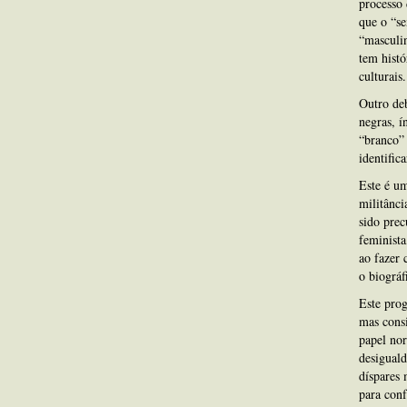
processo 
que o “se
“masculi
tem histó
culturais.
Outro deb
negras, í
“branco” 
identific
Este é um
militânci
sido prec
feminista
ao fazer 
o biográf
Este prog
mas cons
papel nor
desiguald
díspares 
para conf