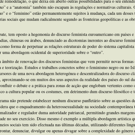
de remodelação, o que deixa em aberto outras possibilidades para o seu entendi
xo” e a “anatomia” também não escapam às regulações e normativas culturais. 
no” e o “feminino” estão permanentemente sujeitos à mudança, cada um desses 
rias sociais que mudam radicalmente segundo as fronteiras geopolíticas e as ob
ate, tem oposto a hegemonia do discurso feminista euroamericano em países e 
ndias, chinesas ou árabes, denunciado as dicotomias inerentes ao discurso femini
como forma de perpetuar as relações estruturais de poder do sistema capitalista
ar uma abordagem ocidental de superioridade sobre o “outro”.
 âmbito de renovação dos discursos feministas que vem permitir novas formas 
a e teorização. Estudos e trabalhos concretos sobre o feminismo negro ou no Is
ursores de uma nova abordagem heterogénea e descentralizadora do discurso clá
, aproximando-se em muitos dos seus aspectos da realidade dos países do sul d
confluir o debate e a prática para zonas de acção que englobam vertentes como 
ico a cultura popular ou os costumes, em detrimento dum discurso filosófico e t
rama não pretende estabelecer nenhum discurso panfletário sobre as questões d
idera que o enquadramento da heterossexualidade na sociedade contemporânea
malizador e regulador duma autoridade patriarcal, permitindo grandes margens
ade no seu exercício. Disso mesmo é exemplo a múltipla abordagem artística 
meios sociais tem sido efectuada nas últimas décadas, utilizando diferentes ling
rontar, denunciar, divulgar ou apenas divagar sobre a complexidade do género 