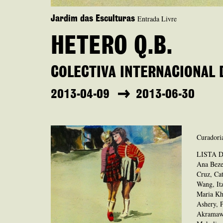
Entrada Livre
Jardim das Esculturas
HETERO Q.B.
COLECTIVA INTERNACIONAL 
2013-04-09
2013-06-30
Curadoria
LISTA 
Ana Bezel
Cruz, Cat
Wang, It
Maria Kh
Ashery, 
Akramaw,