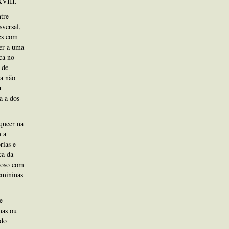
XVIII.
tre
sversal,
es com
der a uma
ca no
 de
da não
a
a a dos
queer na
 a
rias e
ca da
uoso com
emininas
e
nas ou
 do