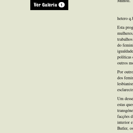
Muholi.
1
Ver Galeria
hetero q.
Esta prog
mulheres,
trabalhos
do femini
igualdade
políticas
outros mo
Por outro
dos femi
lesbianis
esclareci
Um desses
estas que
transgéne
facções d
interior 
Butler, o