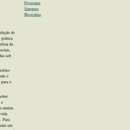
Programa
Sinopses
Biografias
eleção de
 prática
efesa da
ociais,
das sob
estões
sde o
 para o
.
sobre
 e
as muitas
 vida
a. Para
mente em