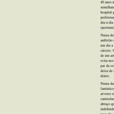
40 anos 
semelhant
hospital-
performan
dia-a-dia
oportunid
Numa dess
anfitrião
um dia a 
cárcere. 
de um art
evita-nos
par da co
deixa de 
diário.
Numa das 
fantástic
arvores e
camisolas
abraço qu
indefinid
pose dos 