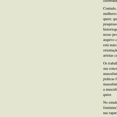
celebrada
Contudo, 
mulheres 
queer, qu
pesquisas
historiog
nosso pro
arquivo c
está mar
orientaçã
artistas 
Os traba
sua conc
masculini
práticas 
masculini
a mascul
queer.
No estud
feminina
nas rapar