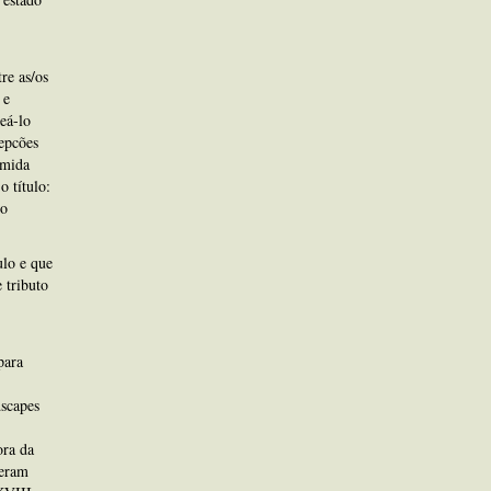
re as/os
 e
eá-lo
epcões
umida
 título:
ro
ulo e que
 tributo
para
dscapes
ora da
 eram