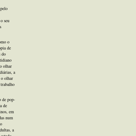
 pelo
 o seu
s
como o
opia de
s do
tidiano
o olhar
iárias, a
 o olhar
 trabalho
o de pop-
a de
inos, em
adas num
ão
ultas, a
 estado