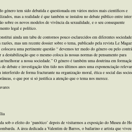
do género tem sido debatida e questionada em vários meios mais científicos e
alizados, mas a realidade é que também se instalou no debate público entre inte
o sobre os novos modelos de vivência da sexualidade, e o seu consequente
ento legal e político.
nstitui ainda um tabu de contornos pouco esclarecidos em diferentes sociedade
s razões, mas um recente dossier sobre o tema, publicado pela revista Le Magaz
e colocava uma pertinente questão “ devemos ter medo do género ou pelo contrá
r a destabilização que o mesmo coloca às nossas normas de pensamento para
mar/melhorar a nossa sociedade.” O género é também uma doutrina em formação
 de debate e investigação têm tido nos últimos anos uma exponenciação releva
interferido de forma fracturante na organização moral, ética e social das socie
âneas, o que por si só justifica a atenção que o tema nos merece.
avares
lia
da sob o efeito do ‘panótico’ depois de visitarmos a exposição do Museu do Ho
mbarda. A área dedicada a Valentim de Barros, o bailarino e artista que viveu