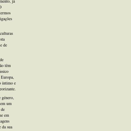
mento, já
O
termos
rigações
culturas
sta
 e de
de
lão têm
ssico
a Europa,
o íntimo e
eorizante.
e género,
 tem um
 de
que em
uagens
e da sua