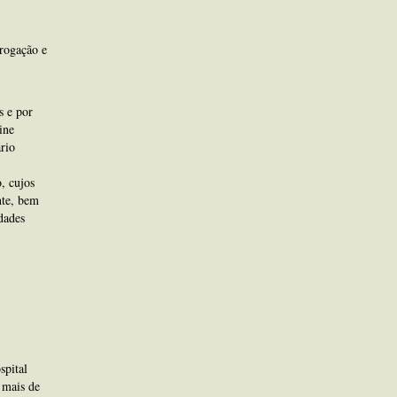
rrogação e
s e por
ine
rio
, cujos
nte, bem
dades
spital
 mais de