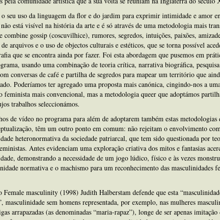
s pela comunidade artística que à sua volta se reuniam na Inglaterra do século 
o seu uso da linguagem da flor e do jardim para exprimir intimidade e amor en
não está visível na história da arte e é só através de uma metodologia mais tran
e combine gossip (coscuvilhice), rumores, segredos, intuições, paixões, amizad
 de arquivos e o uso de objectos culturais e estéticos, que se torna possível ace
rafia que se encontra ainda por fazer. Foi esta abordagem que pusemos em práti
grama, usando uma combinação de teoria crítica, narrativa biográfica, pesquisa
om conversas de café e partilha de segredos para mapear um território que ain
cado. Poderíamos ter agregado uma proposta mais canónica, cingindo-nos a um
o feminista mais convencional, mas a metodologia queer que adoptámos partilh
cujos trabalhos seleccionámos.
lhos de vídeo no programa para além de adoptarem também estas metodologias 
eptualização, têm um outro ponto em comum: não rejeitam o envolvimento com
dade heteronormativa da sociedade patriarcal, que tem sido questionada por teo
feministas. Antes evidenciam uma exploração criativa dos mitos e fantasias acer
dade, demonstrando a necessidade de um jogo lúdico, físico e às vezes monstr
inidade normativa e o machismo para um reconhecimento das masculinidades f
o Female masculinity (1998) Judith Halberstam defende que esta “masculinidad
”, masculinidade sem homens representada, por exemplo, nas mulheres masculi
igas arrapazadas (as denominadas “maria-rapaz”), longe de ser apenas imitação