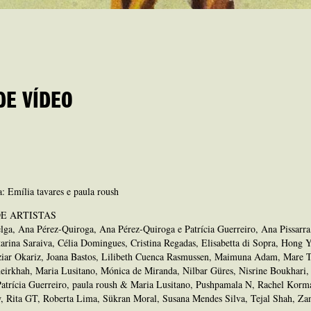
DE VÍDEO
: Emília tavares e paula roush
DE ARTISTAS
ga, Ana Pérez-Quiroga, Ana Pérez-Quiroga e Patrícia Guerreiro, Ana Pissarra
arina Saraiva, Célia Domingues, Cristina Regadas, Elisabetta di Sopra, Hong 
ziar Okariz, Joana Bastos, Lilibeth Cuenca Rasmussen, Maimuna Adam, Mare Tr
eirkhah, Maria Lusitano, Mónica de Miranda, Nilbar Güres, Nisrine Boukhari,
Patrícia Guerreiro, paula roush & Maria Lusitano, Pushpamala N, Rachel Korm
 Rita GT, Roberta Lima, Sükran Moral, Susana Mendes Silva, Tejal Shah, Za