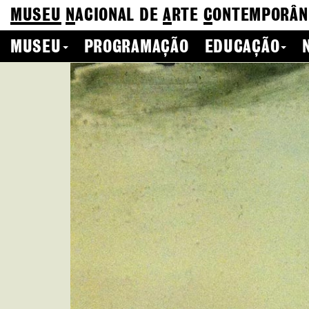
MUSEU
N
ACIONAL
DE
A
RTE
C
ONTEMPORÂN
MUSEU
PROGRAMAÇÃO
EDUCAÇÃO