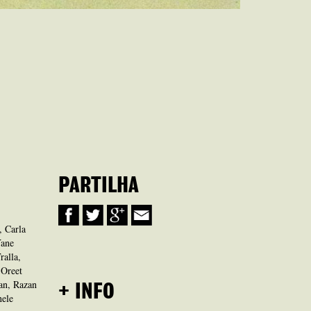
PARTILHA
, Carla
Yane
alla,
 Oreet
an, Razan
+ INFO
nele