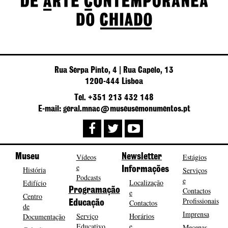
Rua Serpa Pinto, 4 | Rua Capelo, 13
1200-444 Lisboa
Tel. +351 213 432 148
E-mail: geral.mnac@museusemonumentos.pt
Museu
Vídeos
Newsletter
Estágios
e
História
Informações
Serviços
Podcasts
e
Localização
Edifício
Programação
Contactos
e
Centro
Profissionais
Contactos
Educação
de
Imprensa
Serviço
Horários
Documentação
Educativo
e
Mecenas