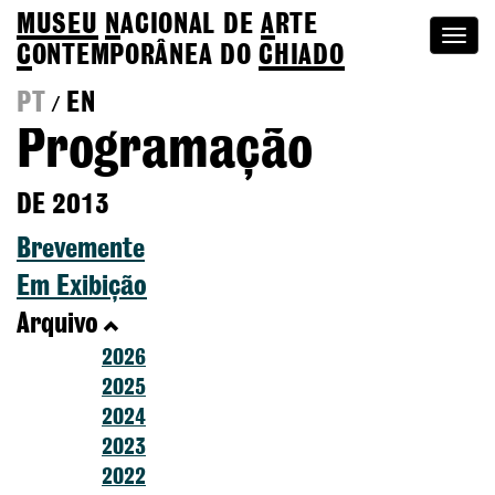
MUSEU
N
ACIONAL
DE
A
RTE
Togg
C
ONTEMPORÂNEA DO
CHIADO
navi
PT
EN
/
Programação
DE 2013
Brevemente
Em Exibição
Arquivo
2026
2025
2024
2023
2022