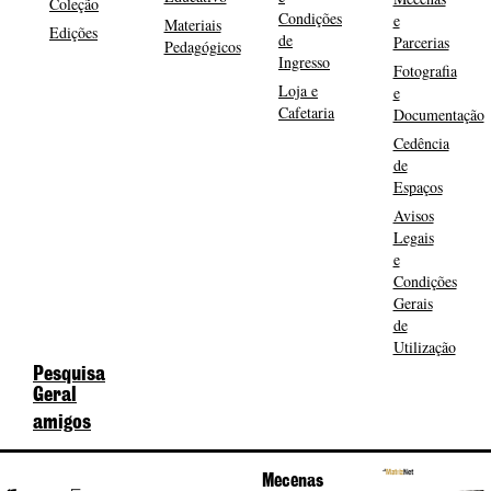
Coleção
Condições
e
Materiais
Edições
de
Parcerias
Pedagógicos
Ingresso
Fotografia
Loja e
e
Cafetaria
Documentação
Cedência
de
Espaços
Avisos
Legais
e
Condições
Gerais
de
Utilização
Pesquisa
Geral
amigos
Mecenas