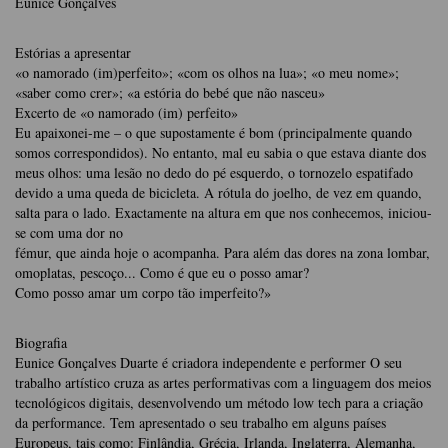
Eunice Gonçalves
Estórias a apresentar
«o namorado (im)perfeito»; «com os olhos na lua»; «o meu nome»;
«saber como crer»; «a estória do bebé que não nasceu»
Excerto de «o namorado (im) perfeito»
Eu apaixonei-me – o que supostamente é bom (principalmente quando
somos correspondidos). No entanto, mal eu sabia o que estava diante dos
meus olhos: uma lesão no dedo do pé esquerdo, o tornozelo espatifado
devido a uma queda de bicicleta. A rótula do joelho, de vez em quando,
salta para o lado. Exactamente na altura em que nos conhecemos, iniciou-
se com uma dor no
fémur, que ainda hoje o acompanha. Para além das dores na zona lombar,
omoplatas, pescoço... Como é que eu o posso amar?
Como posso amar um corpo tão imperfeito?»
Biografia
Eunice Gonçalves Duarte é criadora independente e performer O seu
trabalho artístico cruza as artes performativas com a linguagem dos meios
tecnológicos digitais, desenvolvendo um método low tech para a criação
da performance. Tem apresentado o seu trabalho em alguns países
Europeus, tais como: Finlândia, Grécia, Irlanda, Inglaterra, Alemanha,