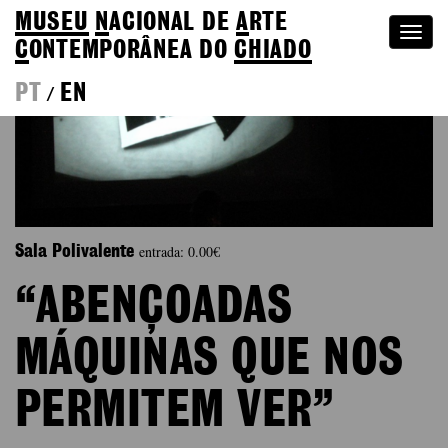
MUSEU
N
ACIONAL
DE
A
RTE
Togg
C
ONTEMPORÂNEA DO
CHIADO
navi
PT
EN
/
entrada: 0.00€
Sala Polivalente
“ABENÇOADAS
MÁQUINAS QUE NOS
PERMITEM VER”