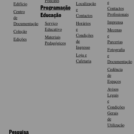
Podcasts
e
Localização
Edifício
Programação
Contactos
e
Centro
Profissionais
Contactos
Educação
de
Imprensa
Serviço
Horários
Documentação
Educativo
e
Mecenas
Coleção
Condições
e
Materiais
Edições
de
Parcerias
Pedagógicos
Ingresso
Fotografia
Loja e
e
Cafetaria
Documentação
Cedência
de
Espaços
Avisos
Legais
e
Condições
Gerais
de
Utilização
Pesquisa