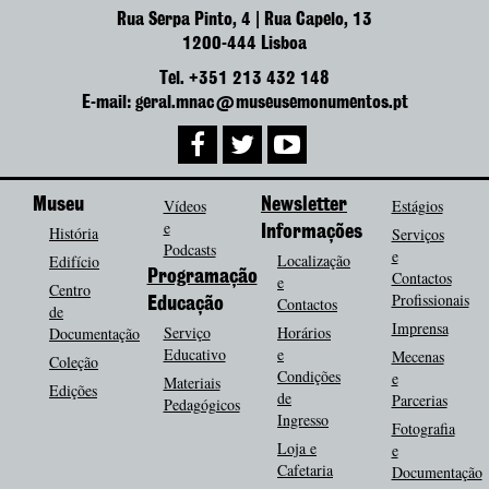
Rua Serpa Pinto, 4 | Rua Capelo, 13
1200-444 Lisboa
Tel. +351 213 432 148
E-mail: geral.mnac@museusemonumentos.pt
Museu
Vídeos
Newsletter
Estágios
e
História
Informações
Serviços
Podcasts
e
Localização
Edifício
Programação
Contactos
e
Centro
Profissionais
Contactos
Educação
de
Imprensa
Serviço
Horários
Documentação
Educativo
e
Mecenas
Coleção
Condições
e
Materiais
Edições
de
Parcerias
Pedagógicos
Ingresso
Fotografia
Loja e
e
Cafetaria
Documentação