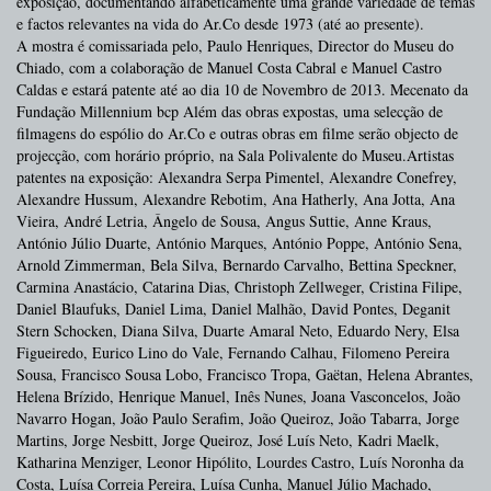
exposição, documentando alfabeticamente uma grande variedade de temas
e factos relevantes na vida do Ar.Co desde 1973 (até ao presente).
A mostra é comissariada pelo, Paulo Henriques, Director do Museu do
Chiado, com a colaboração de Manuel Costa Cabral e Manuel Castro
Caldas e estará patente até ao dia 10 de Novembro de 2013. Mecenato da
Fundação Millennium bcp Além das obras expostas, uma selecção de
filmagens do espólio do Ar.Co e outras obras em filme serão objecto de
projecção, com horário próprio, na Sala Polivalente do Museu.Artistas
patentes na exposição: Alexandra Serpa Pimentel, Alexandre Conefrey,
Alexandre Hussum, Alexandre Rebotim, Ana Hatherly, Ana Jotta, Ana
Vieira, André Letria, Ângelo de Sousa, Angus Suttie, Anne Kraus,
António Júlio Duarte, António Marques, António Poppe, António Sena,
Arnold Zimmerman, Bela Silva, Bernardo Carvalho, Bettina Speckner,
Carmina Anastácio, Catarina Dias, Christoph Zellweger, Cristina Filipe,
Daniel Blaufuks, Daniel Lima, Daniel Malhão, David Pontes, Deganit
Stern Schocken, Diana Silva, Duarte Amaral Neto, Eduardo Nery, Elsa
Figueiredo, Eurico Lino do Vale, Fernando Calhau, Filomeno Pereira
Sousa, Francisco Sousa Lobo, Francisco Tropa, Gaëtan, Helena Abrantes,
Helena Brízido, Henrique Manuel, Inês Nunes, Joana Vasconcelos, João
Navarro Hogan, João Paulo Serafim, João Queiroz, João Tabarra, Jorge
Martins, Jorge Nesbitt, Jorge Queiroz, José Luís Neto, Kadri Maelk,
Katharina Menziger, Leonor Hipólito, Lourdes Castro, Luís Noronha da
Costa, Luísa Correia Pereira, Luísa Cunha, Manuel Júlio Machado,