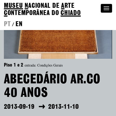
MUSEU
N
ACIONAL
DE
A
RTE
Togg
C
ONTEMPORÂNEA DO
CHIADO
navi
PT
EN
/
entrada: Condições Gerais
Piso 1 e 2
ABECEDÁRIO AR.CO
40 ANOS
2013-09-19
2013-11-10