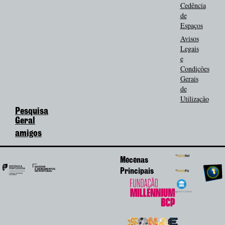
Cedência
de
Espaços
Avisos
Legais
e
Condições
Gerais
de
Utilização
Pesquisa
Geral
amigos
Mecenas
Principais