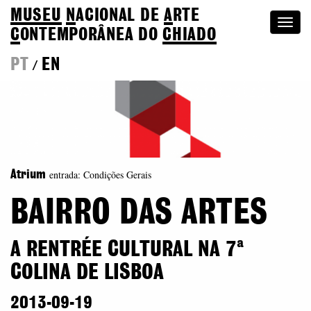
MUSEU
N
ACIONAL
DE
A
RTE
Togg
C
ONTEMPORÂNEA DO
CHIADO
navi
PT
EN
/
entrada: Condições Gerais
Atrium
BAIRRO DAS ARTES
A RENTRÉE CULTURAL NA 7ª
COLINA DE LISBOA
2013-09-19