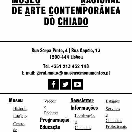
Rua Serpa Pinto, 4 | Rua Capelo, 13
1200-444 Lisboa
Tel. +351 213 432 148
E-mail: geral.mnac@museusemonumentos.pt
Museu
Vídeos
Newsletter
Estágios
e
História
Informações
Serviços
Podcasts
e
Localização
Edifício
Programação
Contactos
e
Centro
Profissionais
Contactos
Educação
de