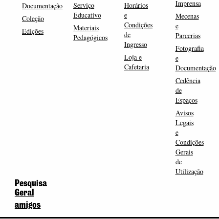
Imprensa
Serviço
Horários
Documentação
Educativo
e
Mecenas
Coleção
Condições
e
Materiais
Edições
de
Parcerias
Pedagógicos
Ingresso
Fotografia
Loja e
e
Cafetaria
Documentação
Cedência
de
Espaços
Avisos
Legais
e
Condições
Gerais
de
Utilização
Pesquisa
Geral
amigos