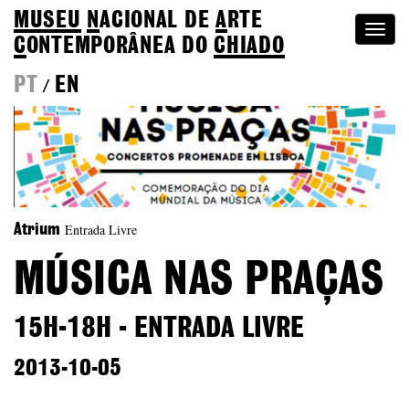
MUSEU
N
ACIONAL
DE
A
RTE
Togg
C
ONTEMPORÂNEA DO
CHIADO
navi
PT
EN
/
Entrada Livre
Atrium
MÚSICA NAS PRAÇAS
15H-18H - ENTRADA LIVRE
2013-10-05