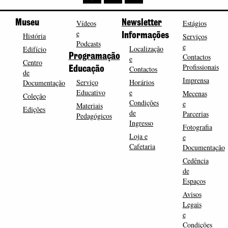
Museu
Vídeos
Newsletter
Estágios
e
História
Informações
Serviços
Podcasts
e
Localização
Edifício
Programação
Contactos
e
Centro
Profissionais
Contactos
Educação
de
Imprensa
Serviço
Horários
Documentação
Educativo
e
Mecenas
Coleção
Condições
e
Materiais
Edições
de
Parcerias
Pedagógicos
Ingresso
Fotografia
Loja e
e
Cafetaria
Documentação
Cedência
de
Espaços
Avisos
Legais
e
Condições