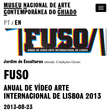
MUSEU
N
ACIONAL
DE
A
RTE
Togg
C
ONTEMPORÂNEA DO
CHIADO
navi
PT
EN
/
entrada: Condições Gerais
Jardim de Esculturas
FUSO
ANUAL DE VÍDEO ARTE
INTERNACIONAL DE LISBOA 2013
2013-08-23