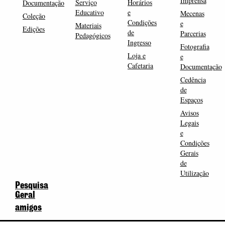
Imprensa
Serviço
Horários
Documentação
Educativo
e
Mecenas
Coleção
Condições
e
Materiais
Edições
de
Parcerias
Pedagógicos
Ingresso
Fotografia
Loja e
e
Cafetaria
Documentação
Cedência
de
Espaços
Avisos
Legais
e
Condições
Gerais
de
Utilização
Pesquisa
Geral
amigos