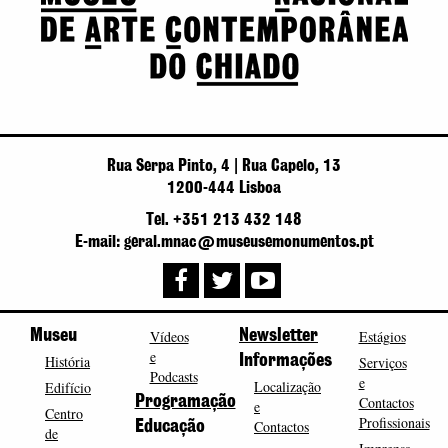
Rua Serpa Pinto, 4 | Rua Capelo, 13
1200-444 Lisboa
Tel. +351 213 432 148
E-mail: geral.mnac@museusemonumentos.pt
Museu
Vídeos
Newsletter
Estágios
e
História
Informações
Serviços
Podcasts
e
Localização
Edifício
Programação
Contactos
e
Centro
Profissionais
Contactos
Educação
de