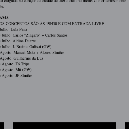
to elogiada no coração da cidade de oferta cultural inclusiva e criteriosamente
nte.
RAMA
OS CONCERTOS SÃO ÀS 19H30 E COM ENTRADA LIVRE
 Julho ­ Lula Pena
 Julho ­ Carlos "Zingaro" + Carlos Santos
e Julho ­ Aldina Duarte
e Julho ­ J. Braima Galissá (GW)
 Agosto ­ Manuel Mota + Afonso Simões
 Agosto ­ Guilherme da Luz
e Agosto ­ Tó Trips
e Agosto ­ Mû (GW)
 Agosto ­ JP Simões