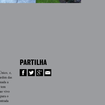
PARTILHA
nico, e,
ardim das
tuada a
o tem
ao vivo
 para o
entrada