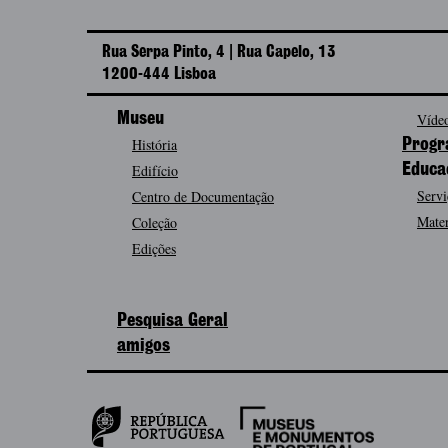
Rua Serpa Pinto, 4 | Rua Capelo, 13
1200-444 Lisboa
Museu
Vídeo
História
Progr
Edifício
Educa
Servi
Centro de Documentação
Mater
Coleção
Edições
Pesquisa Geral
amigos