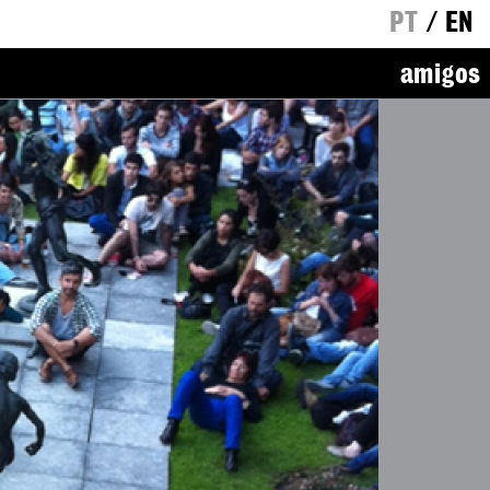
PT
/
EN
amigos