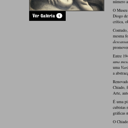
número a
O Museu 
1
Diogo de 
Ver Galeria
crítica, 
Contudo, 
mesma fo
descansa
promoveu
Entre 19
uma mesa
uma
Vari
a abstrac
Renovado
Chiado, f
Arte, aut
É uma pin
cubistas 
gráficas 
O Chiado