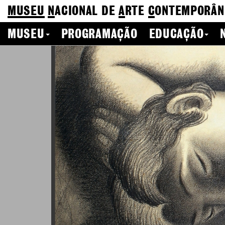
MUSEU
N
ACIONAL
DE
A
RTE
C
ONTEMPORÂN
MUSEU
PROGRAMAÇÃO
EDUCAÇÃO