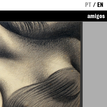
PT
/
EN
amigos