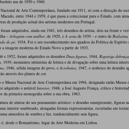
bsoluto nas de 1950 e 1960.
Nacional de Arte Contemporânea, fundado em 1911, só com a direcção do escu
Macedo, entre 1944 e 1959, é que passa a coleccionar para o Estado, com aten
obras de produção actual dos artistas modernos em Portugal.
foram adquiridos, ainda em 1941, três desenhos do artista, dois na frente e ve
lha –
Arlequim com mulher
, de 1929, e
A sesta
de 1939 – e outro de
Bailarina
ndo de pé
, 1934. Foi o seu reconhecimento nos quadros da Politica de Espírito
 a imagem moderna do Estado Novo a partir de 1933.
46 e 1952, foram adquiridos os desenhos
Duas figuras
, 1944,
Rapariga debruça
,
1939, momentos intimistas de leitura e de divagação sobre uma leitura inter
na
, 1946, sólida imagem do povo, e
Acrobatas
, 1947, o arabesco do desenho a
ção através dos planos de cor.
 o Museu Nacional de Arte Contemporânea em 1994, designado então Museu 
oi adquirido o notável
Interior
, 1948, a José Augusto França, crítico e historia
or da primeira monografia sobre a sua obra, 1963.
tura de síntese do seu pensamento artístico: o desenho omnipresente, figuras n
num interior sombreado, alongadas formas expressionistas, recortadas em textur
numa atmosfera de sombra e luz, tendencialmente sem figura.
 é, desde o Romantismo, lugar da Arte Moderna em Lisboa.