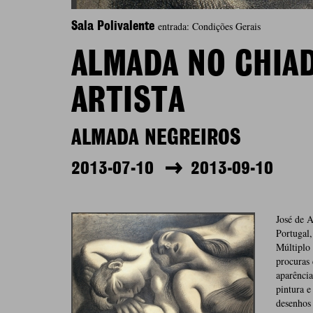
entrada: Condições Gerais
Sala Polivalente
ALMADA NO CHIA
ARTISTA
ALMADA NEGREIROS
2013-07-10
2013-09-10
José de A
Portugal,
Múltiplo 
procuras
aparência
pintura e
desenhos 