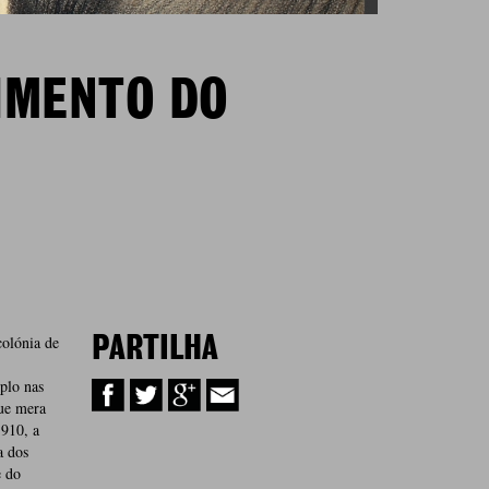
IMENTO DO
colónia de
PARTILHA
iplo nas
ue mera
1910, a
a dos
e do