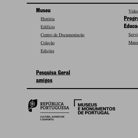
Museu
Vídeo
História
Progr
Edifício
Educa
Servi
Centro de Documentação
Mater
Coleção
Edições
Pesquisa Geral
amigos