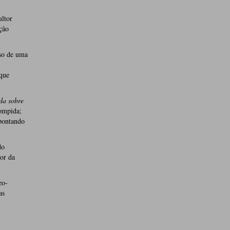
ltor
ção
rso de uma
 que
da sobre
rompida;
pontando
do
dor da
eo-
as