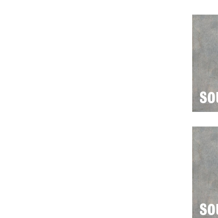
SO
SO