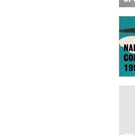
NA
CO
19