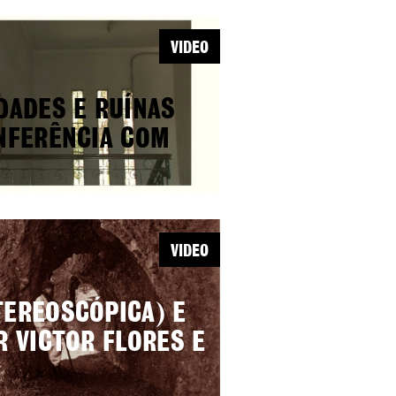
VIDEO
DADES E RUÍNAS
ONFERÊNCIA COM
VIDEO
TEREOSCÓPICA) E
R VICTOR FLORES E