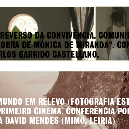
 REVERSO DA CONVIVÊNCIA. COMUNI
 OBRA DE MÓNICA DE MIRANDA". C
RLOS GARRIDO CASTELLANO.
MUNDO EM RELEVO (FOTOGRAFIA ES
PRIMEIRO CINEMA. CONFERÊNCIA PO
A DAVID MENDES (MIMO, LEIRIA)