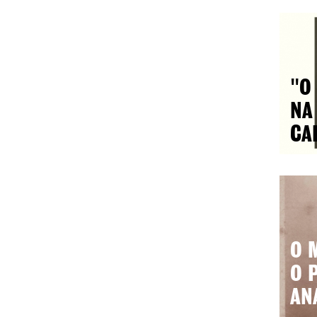
"O
NA
CA
O 
O 
AN