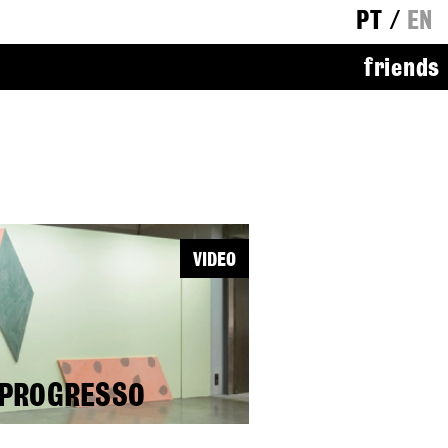
PT
/
EN
friends
VIDEO
 PROGRESSO