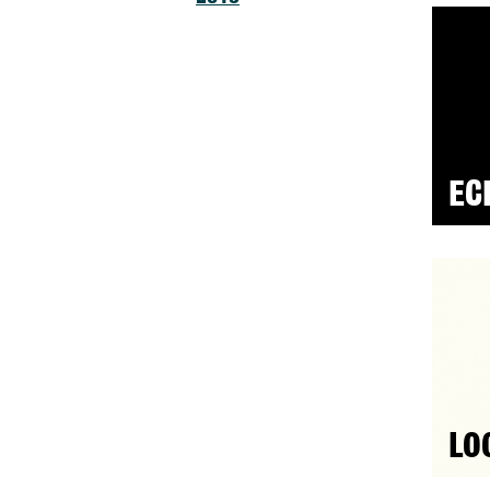
EC
LO