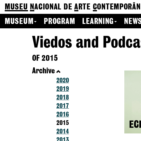
MUSEU
N
ACIONAL
DE
A
RTE
C
ONTEMPORÂN
MUSEUM
PROGRAM
LEARNING
NEWS
Viedos and Podca
OF 2015
Archive
2020
2019
2018
2017
2016
2015
EC
2014
2013