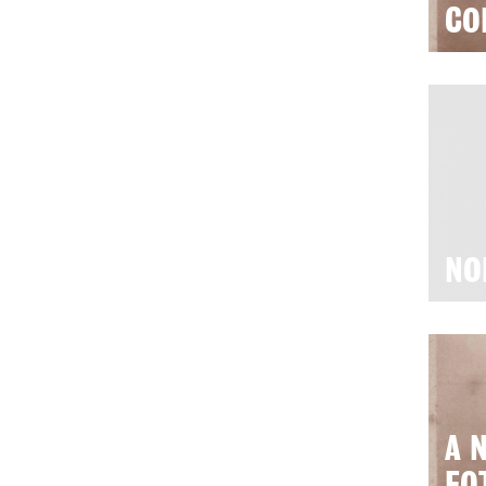
CO
NO
A 