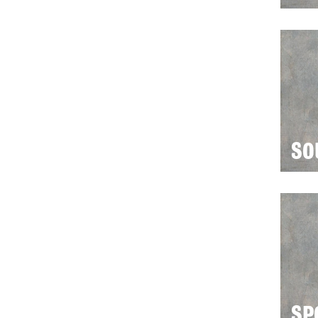
SO
SP