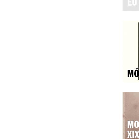
EU
MÓ
MO
XI