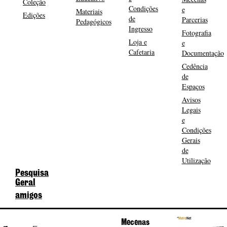
Coleção
Condições
e
Materiais
Edições
de
Parcerias
Pedagógicos
Ingresso
Fotografia
Loja e
e
Cafetaria
Documentação
Cedência
de
Espaços
Avisos
Legais
e
Condições
Gerais
de
Utilização
Pesquisa
Geral
amigos
Mecenas