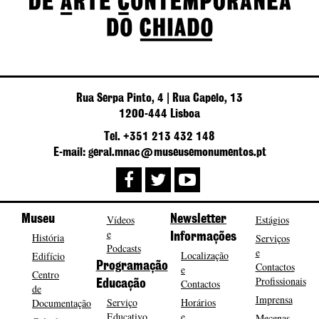
Rua Serpa Pinto, 4 | Rua Capelo, 13
1200-444 Lisboa
Tel. +351 213 432 148
E-mail: geral.mnac@museusemonumentos.pt
Museu
Vídeos
Newsletter
Estágios
e
História
Informações
Serviços
Podcasts
e
Localização
Edifício
Programação
Contactos
e
Centro
Profissionais
Contactos
Educação
de
Imprensa
Serviço
Horários
Documentação
Educativo
e
Mecenas