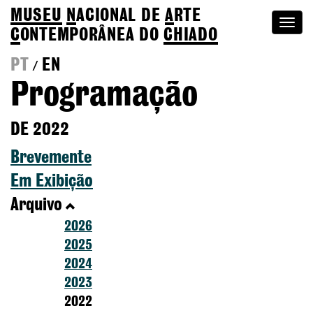
MUSEU
N
ACIONAL
DE
A
RTE
Togg
C
ONTEMPORÂNEA DO
CHIADO
navi
PT
EN
/
Programação
DE 2022
Brevemente
Em Exibição
Arquivo
2026
2025
2024
2023
2022