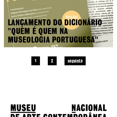
LANÇAMENTO DO DICIONÁRIO
"QUEM É QUEM NA
MUSEOLOGIA PORTUGUESA"
1
2
seguinte