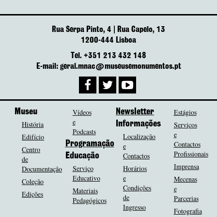
Rua Serpa Pinto, 4 | Rua Capelo, 13
1200-444 Lisboa
Tel. +351 213 432 148
E-mail: geral.mnac@museusemonumentos.pt
Museu
Vídeos
Newsletter
Estágios
e
História
Informações
Serviços
Podcasts
e
Localização
Edifício
Programação
Contactos
e
Centro
Profissionais
Contactos
Educação
de
Imprensa
Serviço
Horários
Documentação
Educativo
e
Mecenas
Coleção
Condições
e
Materiais
Edições
de
Parcerias
Pedagógicos
Ingresso
Fotografia