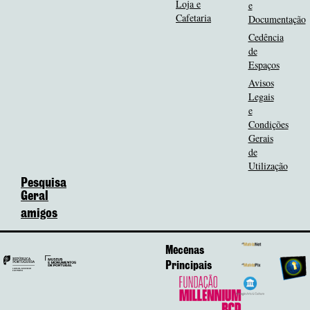
Loja e
e
Cafetaria
Documentação
Cedência
de
Espaços
Avisos
Legais
e
Condições
Gerais
de
Utilização
Pesquisa
Geral
amigos
Mecenas
Principais