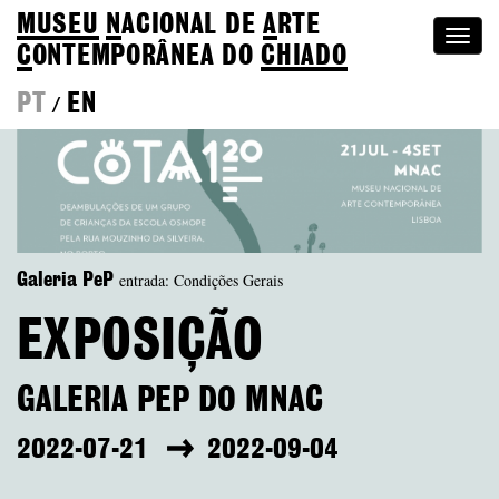
MUSEU
N
ACIONAL
DE
A
RTE
Togg
C
ONTEMPORÂNEA DO
CHIADO
navi
PT
EN
/
entrada: Condições Gerais
Galeria PeP
EXPOSIÇÃO
GALERIA PEP DO MNAC
2022-07-21
2022-09-04