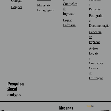
Coleção
Condições
e
Materiais
Edições
de
Parcerias
Pedagógicos
Ingresso
Fotografia
Loja e
e
Cafetaria
Documentação
Cedência
de
Espaços
Avisos
Legais
e
Condições
Gerais
de
Utilização
Pesquisa
Geral
amigos
Mecenas