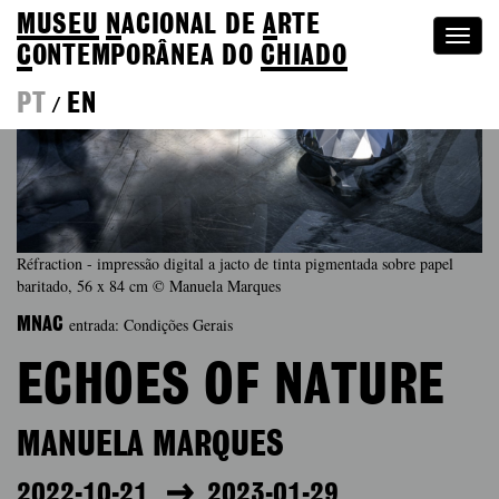
MUSEU
N
ACIONAL
DE
A
RTE
Togg
C
ONTEMPORÂNEA DO
CHIADO
navi
PT
EN
/
Réfraction - impressão digital a jacto de tinta pigmentada sobre papel
baritado, 56 x 84 cm © Manuela Marques
entrada: Condições Gerais
MNAC
ECHOES OF NATURE
MANUELA MARQUES
2022-10-21
2023-01-29