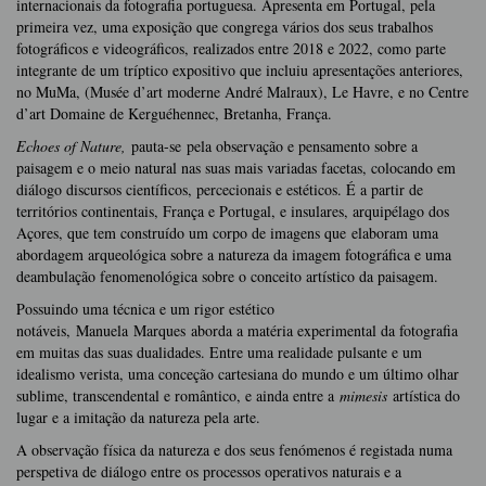
internacionais da fotografia portuguesa. Apresenta em Portugal, pela
primeira vez, uma exposição que congrega vários dos seus trabalhos
fotográficos e videográficos, realizados entre 2018 e 2022, como parte
integrante de um tríptico expositivo que incluiu apresentações anteriores,
no MuMa, (Musée d’art moderne André Malraux), Le Havre, e no Centre
d’art Domaine de Kerguéhennec, Bretanha, França.
Echoes of Nature,
pauta-se
pela observação e pensamento sobre a
paisagem e o meio natural nas suas mais variadas facetas, colocando em
diálogo discursos científicos, percecionais e estéticos. É a partir de
territórios continentais, França e Portugal, e insulares, arquipélago dos
Açores, que tem construído um corpo de imagens que elaboram uma
abordagem arqueológica sobre a natureza da imagem fotográfica e uma
deambulação fenomenológica sobre o conceito artístico da paisagem.
Possuindo uma técnica e um rigor estético
notáveis, Manuela Marques aborda a matéria experimental da fotografia
em muitas das suas dualidades. Entre uma realidade pulsante e um
idealismo verista, uma conceção cartesiana do mundo e um último olhar
sublime, transcendental e romântico, e ainda entre a
mimesis
artística do
lugar e a imitação da natureza pela arte.
A observação física da natureza e dos seus fenómenos é registada numa
perspetiva de diálogo entre os processos operativos naturais e a