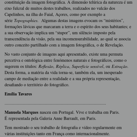
constituição da imagem fotográfica. A dimensão telúrica da natureza é um
eixo fulcral de muitos destes trabalhos, realizados no vulcão dos
Capelinhos, na ilha do Faial, Açores, como por exemplo a
série
Topographies
. Algumas destas imagens evocam os “mistérios”,
formações lávicas que marcaram a terra e o espírito dos seus habitantes; e
a sua observação implica um “stupor”, um silêncio imposto pela
transcendência da visão, pela sua incomensurabilidade, ao qual se associa
outro conceito partilhado com a imagem fotográfica, o de Revelação.
No vasto conjunto de imagens aqui apresentado, existe uma permuta
percetiva e ontológica entre fenómenos naturais e fotográficos, como o
sugerem os títulos:
Reflexão
,
Réplica
,
Superfície sensível
, ou
Extração
.
Desta forma, a matéria da vida torna-se, também ela, um inesperado
campo de mediação entre a realidade e a sua própria representação,
desafiando o território do fotográfico.
Emília Tavares
...................................................................................
Manuela Marques
nasceu em Portugal. Vive e trabalha em Paris.
É representada pela Galeria Anne Barrault, em Paris.
Tem mostrado o seu trabalho de fotografia e vídeo regularmente em
várias instituições tanto em França como internacionalmente.