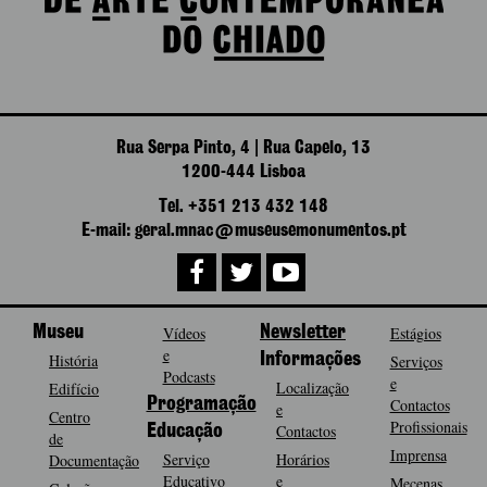
Rua Serpa Pinto, 4 | Rua Capelo, 13
1200-444 Lisboa
Tel. +351 213 432 148
E-mail: geral.mnac@museusemonumentos.pt
Museu
Vídeos
Newsletter
Estágios
e
História
Informações
Serviços
Podcasts
e
Localização
Edifício
Programação
Contactos
e
Centro
Profissionais
Contactos
Educação
de
Imprensa
Serviço
Horários
Documentação
Educativo
e
Mecenas