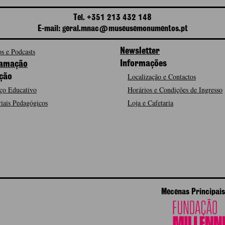
Tel. +351 213 432 148
E-mail: geral.mnac@museusemonumentos.pt
s e Podcasts
Newsletter
Informações
amação
Localização e Contactos
ção
ço Educativo
Horários e Condições de Ingresso
iais Pedagógicos
Loja e Cafetaria
Mecenas Principais