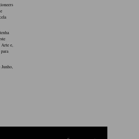
ioneers
de
cela
tenha
ste
 Arte e,
 para
 Junho,