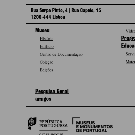
Rua Serpa Pinto, 4 | Rua Capelo, 13
1200-444 Lisboa
Museu
Vídeo
História
Progr
Edifício
Educa
Servi
Centro de Documentação
Mater
Coleção
Edições
Pesquisa Geral
amigos