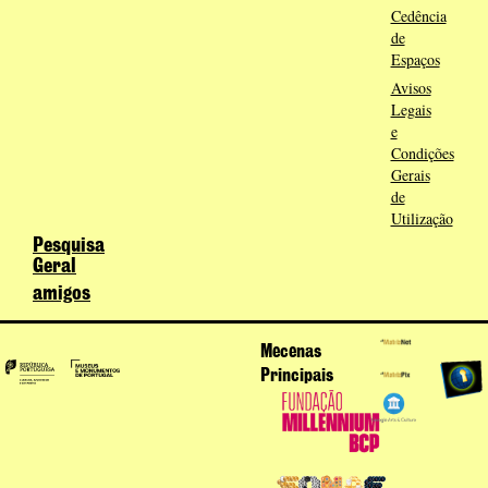
Cedência
de
Espaços
Avisos
Legais
e
Condições
Gerais
de
Utilização
Pesquisa
Geral
amigos
Mecenas
Principais