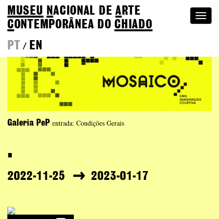
MUSEU
N
ACIONAL
DE
A
RTE
Togg
C
ONTEMPORÂNEA DO
CHIADO
navi
PT
EN
/
entrada: Condições Gerais
Galeria PeP
.
2022-11-25
2023-01-17