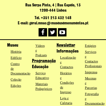
Rua Serpa Pinto, 4 | Rua Capelo, 13
1200-444 Lisboa
Tel. +351 213 432 148
E-mail: geral.mnac@museusemonumentos.pt
Museu
Vídeos
Newsletter
Estágios
e
História
Informações
Serviços
Podcasts
e
Localização
Edifício
Programação
Contactos
e
Centro
Profissionais
Contactos
Educação
de
Imprensa
Serviço
Horários
Documentação
Educativo
e
Mecenas
Coleção
Condições
e
Materiais
Edições
de
Parcerias
Pedagógicos
Ingresso
Fotografia
Loja e
e
Cafetaria
Documentação