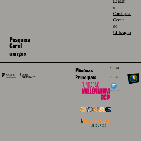
Legais
e
Condições
Gerais
de
Utilização
Pesquisa
Geral
amigos
Mecenas
Principais