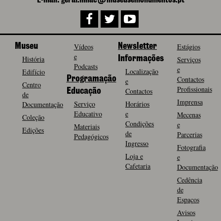
Museu
Vídeos
Newsletter
Estágios
e
História
Informações
Serviços
Podcasts
e
Localização
Edifício
Programação
Contactos
e
Centro
Profissionais
Contactos
Educação
de
Imprensa
Serviço
Horários
Documentação
Educativo
e
Mecenas
Coleção
Condições
e
Materiais
Edições
de
Parcerias
Pedagógicos
Ingresso
Fotografia
Loja e
e
Cafetaria
Documentação
Cedência
de
Espaços
Avisos