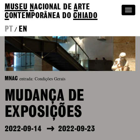
MUSEU
N
ACIONAL
DE
A
RTE
Togg
C
ONTEMPORÂNEA DO
CHIADO
navi
PT
EN
/
entrada: Condições Gerais
MNAC
MUDANÇA DE
EXPOSIÇÕES
2022-09-14
2022-09-23